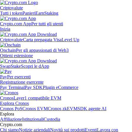
Criptovalute
Tutti i token
Panieri
Earn
Staking
Crypto.com App
Per tutti gli utenti
Inizia
Criptovalute
Carta prepagata Visa
Level Up
Onchain
Per gli appassionati di Web3
Ottieni estensione
Swap
Stake
Scopri le dApp
Pay
Per esercenti
Registrazione esercente
Pay Terminal
Pay SDK
Plugin eCommerce
Cronos
Layer1 compatibile EVM
Esplora Cronos
Cronos PoS
Cronos EVM
Cronos zkEVM
SDK agente AI
Esplora
Affiliazione
Istituzionali
Custodia
Crypto.com
Chi siamo
Notizie aziendali
Novità sui prodotti
Eventi
Lavora con