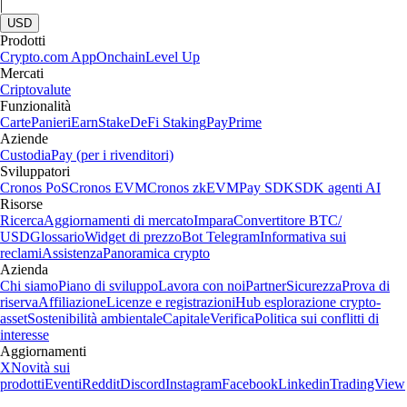
|
USD
Prodotti
Crypto.com App
Onchain
Level Up
Mercati
Criptovalute
Funzionalità
Carte
Panieri
Earn
Stake
DeFi Staking
Pay
Prime
Aziende
Custodia
Pay (per i rivenditori)
Sviluppatori
Cronos PoS
Cronos EVM
Cronos zkEVM
Pay SDK
SDK agenti AI
Risorse
Ricerca
Aggiornamenti di mercato
Impara
Convertitore BTC/
USD
Glossario
Widget di prezzo
Bot Telegram
Informativa sui
reclami
Assistenza
Panoramica crypto
Azienda
Chi siamo
Piano di sviluppo
Lavora con noi
Partner
Sicurezza
Prova di
riserva
Affiliazione
Licenze e registrazioni
Hub esplorazione crypto-
asset
Sostenibilità ambientale
Capitale
Verifica
Politica sui conflitti di
interesse
Aggiornamenti
X
Novità sui
prodotti
Eventi
Reddit
Discord
Instagram
Facebook
Linkedin
TradingView