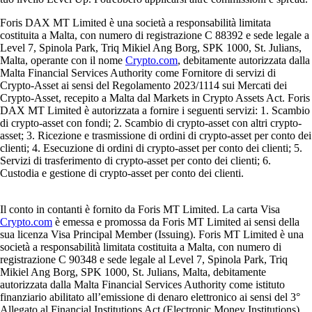
Foris DAX MT Limited è una società a responsabilità limitata
costituita a Malta, con numero di registrazione C 88392 e sede legale a
Level 7, Spinola Park, Triq Mikiel Ang Borg, SPK 1000, St. Julians,
Malta, operante con il nome
Crypto.com
, debitamente autorizzata dalla
Malta Financial Services Authority come Fornitore di servizi di
Crypto-Asset ai sensi del Regolamento 2023/1114 sui Mercati dei
Crypto-Asset, recepito a Malta dal Markets in Crypto Assets Act. Foris
DAX MT Limited è autorizzata a fornire i seguenti servizi: 1. Scambio
di crypto-asset con fondi; 2. Scambio di crypto-asset con altri crypto-
asset; 3. Ricezione e trasmissione di ordini di crypto-asset per conto dei
clienti; 4. Esecuzione di ordini di crypto-asset per conto dei clienti; 5.
Servizi di trasferimento di crypto-asset per conto dei clienti; 6.
Custodia e gestione di crypto-asset per conto dei clienti.
Il conto in contanti è fornito da Foris MT Limited. La carta Visa
Crypto.com
è emessa e promossa da Foris MT Limited ai sensi della
sua licenza Visa Principal Member (Issuing). Foris MT Limited è una
società a responsabilità limitata costituita a Malta, con numero di
registrazione C 90348 e sede legale al Level 7, Spinola Park, Triq
Mikiel Ang Borg, SPK 1000, St. Julians, Malta, debitamente
autorizzata dalla Malta Financial Services Authority come istituto
finanziario abilitato all’emissione di denaro elettronico ai sensi del 3°
Allegato al Financial Institutions Act (Electronic Money Institutions).