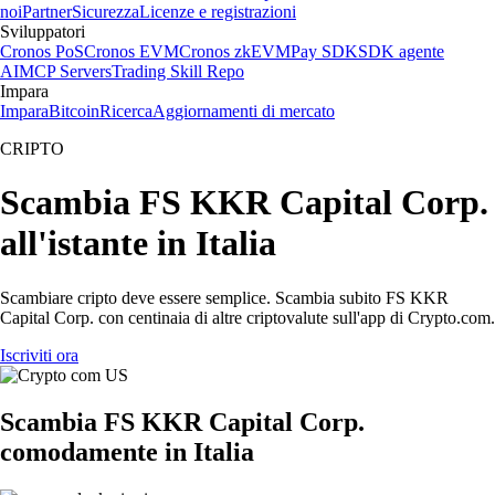
noi
Partner
Sicurezza
Licenze e registrazioni
Sviluppatori
Cronos PoS
Cronos EVM
Cronos zkEVM
Pay SDK
SDK agente
AI
MCP Servers
Trading Skill Repo
Impara
Impara
Bitcoin
Ricerca
Aggiornamenti di mercato
CRIPTO
Scambia FS KKR Capital Corp.
all'istante in Italia
Scambiare cripto deve essere semplice. Scambia subito FS KKR
Capital Corp. con centinaia di altre criptovalute sull'app di Crypto.com.
Iscriviti ora
Scambia FS KKR Capital Corp.
comodamente in Italia