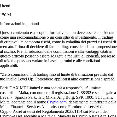
Utenti
150 M
Informazioni importanti
Questo contenuto è a scopo informativo e non deve essere considerato
come una raccomandazione o un consiglio di investimento. Il trading
di criptovalute comporta rischi, come la volatilità dei prezzi e i rischi di
mercato. Prima di decidere di fare trading, considera la tua propensione
al rischio. Premi, riduzioni delle commissioni e altri vantaggi citati in
questo articolo possono essere soggetti a requisiti di idoneità, possesso
di token e possono variare in base ai termini e alle condizioni
applicabili.
*Zero commissioni di trading fino al limite di transazioni previsto dal
tuo livello Level Up. Potrebbero applicarsi altre commissioni e spread.
Foris DAX MT Limited è una società a responsabilità limitata
costituita a Malta, con numero di registrazione C 88392 e sede legale a
Level 7, Spinola Park, Triq Mikiel Ang Borg, SPK 1000, St. Julians,
Malta, operante con il nome
Crypto.com
, debitamente autorizzata dalla
Malta Financial Services Authority come Fornitore di servizi di
Crypto-Asset ai sensi del Regolamento 2023/1114 sui Mercati dei
Crypto-Asset, recepito a Malta dal Markets in Crypto Assets Act. Foris