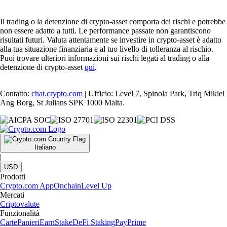
Il trading o la detenzione di crypto-asset comporta dei rischi e potrebbe
non essere adatto a tutti. Le performance passate non garantiscono
risultati futuri. Valuta attentamente se investire in crypto-asset è adatto
alla tua situazione finanziaria e al tuo livello di tolleranza al rischio.
Puoi trovare ulteriori informazioni sui rischi legati al trading o alla
detenzione di crypto-asset
qui
.
Contatto:
chat.crypto.com
| Ufficio: Level 7, Spinola Park, Triq Mikiel
Ang Borg, St Julians SPK 1000 Malta.
Italiano
|
USD
Prodotti
Crypto.com App
Onchain
Level Up
Mercati
Criptovalute
Funzionalità
Carte
Panieri
Earn
Stake
DeFi Staking
Pay
Prime