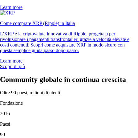
Learn more
Come comprare XRP (Ripple) in Italia
L'XRP è la criptovaluta innovativa di Ripple, progettata per
rivoluzionare i pagamenti transfrontalieri grazie a velocità elevate e
costi contenuti. Scopri come acquistare XRP in modo sicuro con
questa semplice guida passo dopo passo.
Learn more
Scopri di più
Community globale in continua crescita
Oltre 90 paesi, milioni di utenti
Fondazione
2016
Paesi
90