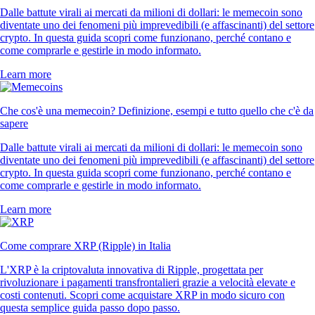
Dalle battute virali ai mercati da milioni di dollari: le memecoin sono
diventate uno dei fenomeni più imprevedibili (e affascinanti) del settore
crypto. In questa guida scopri come funzionano, perché contano e
come comprarle e gestirle in modo informato.
Learn more
Che cos'è una memecoin? Definizione, esempi e tutto quello che c'è da
sapere
Dalle battute virali ai mercati da milioni di dollari: le memecoin sono
diventate uno dei fenomeni più imprevedibili (e affascinanti) del settore
crypto. In questa guida scopri come funzionano, perché contano e
come comprarle e gestirle in modo informato.
Learn more
Come comprare XRP (Ripple) in Italia
L'XRP è la criptovaluta innovativa di Ripple, progettata per
rivoluzionare i pagamenti transfrontalieri grazie a velocità elevate e
costi contenuti. Scopri come acquistare XRP in modo sicuro con
questa semplice guida passo dopo passo.