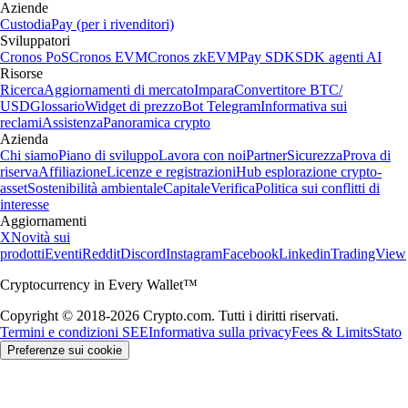
Aziende
Custodia
Pay (per i rivenditori)
Sviluppatori
Cronos PoS
Cronos EVM
Cronos zkEVM
Pay SDK
SDK agenti AI
Risorse
Ricerca
Aggiornamenti di mercato
Impara
Convertitore BTC/
USD
Glossario
Widget di prezzo
Bot Telegram
Informativa sui
reclami
Assistenza
Panoramica crypto
Azienda
Chi siamo
Piano di sviluppo
Lavora con noi
Partner
Sicurezza
Prova di
riserva
Affiliazione
Licenze e registrazioni
Hub esplorazione crypto-
asset
Sostenibilità ambientale
Capitale
Verifica
Politica sui conflitti di
interesse
Aggiornamenti
X
Novità sui
prodotti
Eventi
Reddit
Discord
Instagram
Facebook
Linkedin
TradingView
Cryptocurrency in Every Wallet™
Copyright © 2018-2026 Crypto.com. Tutti i diritti riservati.
Termini e condizioni SEE
Informativa sulla privacy
Fees & Limits
Stato
Preferenze sui cookie