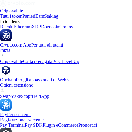
Criptovalute
Tutti i token
Panieri
Earn
Staking
In tendenza
Bitcoin
Ethereum
XRP
Dogecoin
Cronos
Crypto.com App
Per tutti gli utenti
Inizia
Criptovalute
Carta prepagata Visa
Level Up
Onchain
Per gli appassionati di Web3
Ottieni estensione
Swap
Stake
Scopri le dApp
Pay
Per esercenti
Registrazione esercente
Pay Terminal
Pay SDK
Plugin eCommerce
Pronostici