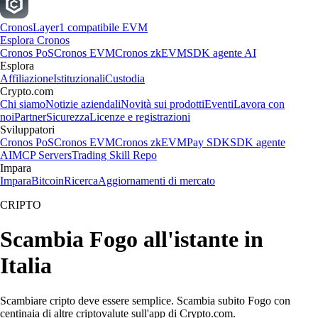
Cronos
Layer1 compatibile EVM
Esplora Cronos
Cronos PoS
Cronos EVM
Cronos zkEVM
SDK agente AI
Esplora
Affiliazione
Istituzionali
Custodia
Crypto.com
Chi siamo
Notizie aziendali
Novità sui prodotti
Eventi
Lavora con
noi
Partner
Sicurezza
Licenze e registrazioni
Sviluppatori
Cronos PoS
Cronos EVM
Cronos zkEVM
Pay SDK
SDK agente
AI
MCP Servers
Trading Skill Repo
Impara
Impara
Bitcoin
Ricerca
Aggiornamenti di mercato
CRIPTO
Scambia Fogo all'istante in
Italia
Scambiare cripto deve essere semplice. Scambia subito Fogo con
centinaia di altre criptovalute sull'app di Crypto.com.