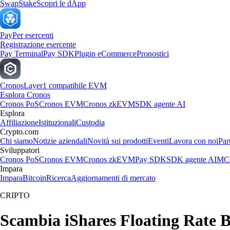
Swap
Stake
Scopri le dApp
Pay
Per esercenti
Registrazione esercente
Pay Terminal
Pay SDK
Plugin eCommerce
Pronostici
Cronos
Layer1 compatibile EVM
Esplora Cronos
Cronos PoS
Cronos EVM
Cronos zkEVM
SDK agente AI
Esplora
Affiliazione
Istituzionali
Custodia
Crypto.com
Chi siamo
Notizie aziendali
Novità sui prodotti
Eventi
Lavora con noi
Par
Sviluppatori
Cronos PoS
Cronos EVM
Cronos zkEVM
Pay SDK
SDK agente AI
MCP
Impara
Impara
Bitcoin
Ricerca
Aggiornamenti di mercato
CRIPTO
Scambia iShares Floating Rate Bo