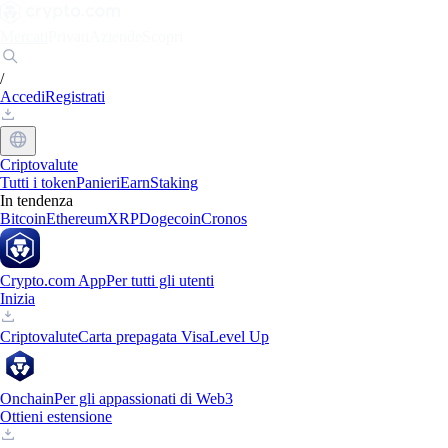
Mercati
Privati
Aziende
Scopri
/
Accedi
Registrati
Criptovalute
Tutti i token
Panieri
Earn
Staking
In tendenza
Bitcoin
Ethereum
XRP
Dogecoin
Cronos
Crypto.com App
Per tutti gli utenti
Inizia
Criptovalute
Carta prepagata Visa
Level Up
Onchain
Per gli appassionati di Web3
Ottieni estensione