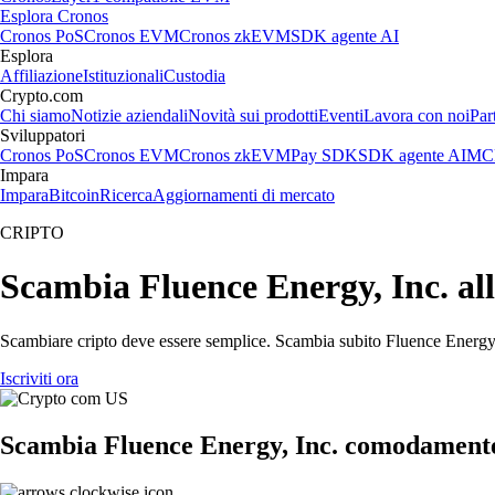
Esplora Cronos
Cronos PoS
Cronos EVM
Cronos zkEVM
SDK agente AI
Esplora
Affiliazione
Istituzionali
Custodia
Crypto.com
Chi siamo
Notizie aziendali
Novità sui prodotti
Eventi
Lavora con noi
Par
Sviluppatori
Cronos PoS
Cronos EVM
Cronos zkEVM
Pay SDK
SDK agente AI
MCP
Impara
Impara
Bitcoin
Ricerca
Aggiornamenti di mercato
CRIPTO
Scambia Fluence Energy, Inc. all'
Scambiare cripto deve essere semplice. Scambia subito Fluence Energy, I
Iscriviti ora
Scambia Fluence Energy, Inc. comodamente 