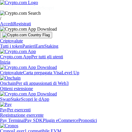
Mercati
Privati
Aziende
Scopri
/
Accedi
Registrati
Criptovalute
Tutti i token
Panieri
Earn
Staking
Crypto.com App
Per tutti gli utenti
Inizia
Criptovalute
Carta prepagata Visa
Level Up
Onchain
Per gli appassionati di Web3
Ottieni estensione
Swap
Stake
Scopri le dApp
Pay
Per esercenti
Registrazione esercente
Pay Terminal
Pay SDK
Plugin eCommerce
Pronostici
Cronos
Layer1 compatibile EVM