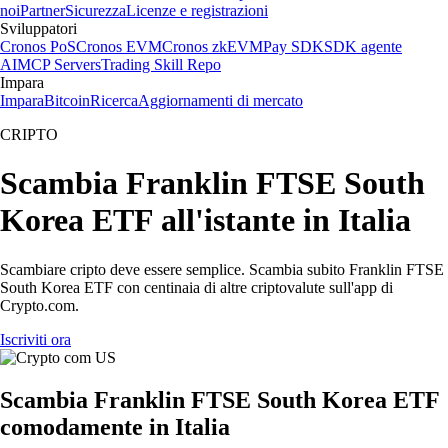
noi
Partner
Sicurezza
Licenze e registrazioni
Sviluppatori
Cronos PoS
Cronos EVM
Cronos zkEVM
Pay SDK
SDK agente
AI
MCP Servers
Trading Skill Repo
Impara
Impara
Bitcoin
Ricerca
Aggiornamenti di mercato
CRIPTO
Scambia Franklin FTSE South
Korea ETF all'istante in Italia
Scambiare cripto deve essere semplice. Scambia subito Franklin FTSE
South Korea ETF con centinaia di altre criptovalute sull'app di
Crypto.com.
Iscriviti ora
Scambia Franklin FTSE South Korea ETF
comodamente in Italia