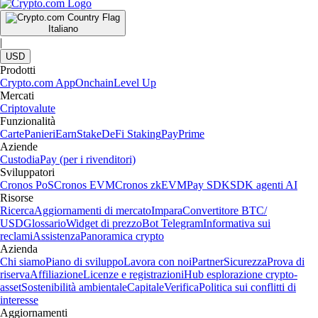
Italiano
|
USD
Prodotti
Crypto.com App
Onchain
Level Up
Mercati
Criptovalute
Funzionalità
Carte
Panieri
Earn
Stake
DeFi Staking
Pay
Prime
Aziende
Custodia
Pay (per i rivenditori)
Sviluppatori
Cronos PoS
Cronos EVM
Cronos zkEVM
Pay SDK
SDK agenti AI
Risorse
Ricerca
Aggiornamenti di mercato
Impara
Convertitore BTC/
USD
Glossario
Widget di prezzo
Bot Telegram
Informativa sui
reclami
Assistenza
Panoramica crypto
Azienda
Chi siamo
Piano di sviluppo
Lavora con noi
Partner
Sicurezza
Prova di
riserva
Affiliazione
Licenze e registrazioni
Hub esplorazione crypto-
asset
Sostenibilità ambientale
Capitale
Verifica
Politica sui conflitti di
interesse
Aggiornamenti