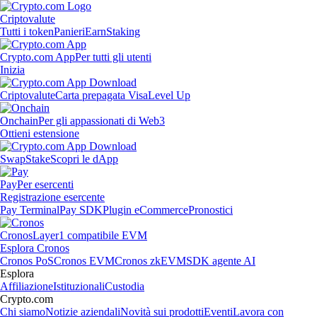
Criptovalute
Tutti i token
Panieri
Earn
Staking
Crypto.com App
Per tutti gli utenti
Inizia
Criptovalute
Carta prepagata Visa
Level Up
Onchain
Per gli appassionati di Web3
Ottieni estensione
Swap
Stake
Scopri le dApp
Pay
Per esercenti
Registrazione esercente
Pay Terminal
Pay SDK
Plugin eCommerce
Pronostici
Cronos
Layer1 compatibile EVM
Esplora Cronos
Cronos PoS
Cronos EVM
Cronos zkEVM
SDK agente AI
Esplora
Affiliazione
Istituzionali
Custodia
Crypto.com
Chi siamo
Notizie aziendali
Novità sui prodotti
Eventi
Lavora con