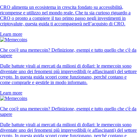
CRO alimenta un ecosistema in crescita fondato su accessibilità,
ricompense e utilizzo nel mondo reale. Che tu sia curioso riguardo a
CRO o pronto a compiere il tuo primo passo negli investimenti in
criptovalute, questa guida ti accompagnerà nell’acquisto di CRO.
Learn more
Che cos'è una memecoin? Definizione, esempi e tutto quello che c'è da
sapere
Dalle battute virali ai mercati da milioni di dollari: le memecoin sono
diventate uno dei fenomeni più imprevedibili (e affascinanti) del settore
crypto. In questa guida scopri come funzionano, perché contano e
come comprarle e gestirle in modo informato.
Learn more
Che cos'è una memecoin? Definizione, esempi e tutto quello che c'è da
sapere
Dalle battute virali ai mercati da milioni di dollari: le memecoin sono
diventate uno dei fenomeni più imprevedibili (e affascinanti) del settore
crypto. In questa guida scopri come funzionano, perché contano e