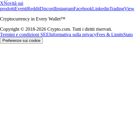
X
Novità sui
prodotti
Eventi
Reddit
Discord
Instagram
Facebook
Linkedin
TradingView
Cryptocurrency in Every Wallet™
Copyright © 2018-2026 Crypto.com. Tutti i diritti riservati.
Termini e condizioni SEE
Informativa sulla privacy
Fees & Limits
Stato
Preferenze sui cookie