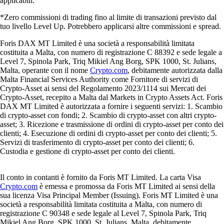
applicabili.
*Zero commissioni di trading fino al limite di transazioni previsto dal
tuo livello Level Up. Potrebbero applicarsi altre commissioni e spread.
Foris DAX MT Limited è una società a responsabilità limitata
costituita a Malta, con numero di registrazione C 88392 e sede legale a
Level 7, Spinola Park, Triq Mikiel Ang Borg, SPK 1000, St. Julians,
Malta, operante con il nome
Crypto.com
, debitamente autorizzata dalla
Malta Financial Services Authority come Fornitore di servizi di
Crypto-Asset ai sensi del Regolamento 2023/1114 sui Mercati dei
Crypto-Asset, recepito a Malta dal Markets in Crypto Assets Act. Foris
DAX MT Limited è autorizzata a fornire i seguenti servizi: 1. Scambio
di crypto-asset con fondi; 2. Scambio di crypto-asset con altri crypto-
asset; 3. Ricezione e trasmissione di ordini di crypto-asset per conto dei
clienti; 4. Esecuzione di ordini di crypto-asset per conto dei clienti; 5.
Servizi di trasferimento di crypto-asset per conto dei clienti; 6.
Custodia e gestione di crypto-asset per conto dei clienti.
Il conto in contanti è fornito da Foris MT Limited. La carta Visa
Crypto.com
è emessa e promossa da Foris MT Limited ai sensi della
sua licenza Visa Principal Member (Issuing). Foris MT Limited è una
società a responsabilità limitata costituita a Malta, con numero di
registrazione C 90348 e sede legale al Level 7, Spinola Park, Triq
Mikiel Ang Borg, SPK 1000, St. Julians, Malta, debitamente