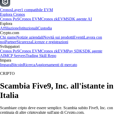
Cronos
Layer1 compatibile EVM
Esplora Cronos
Cronos PoS
Cronos EVM
Cronos zkEVM
SDK agente AI
Esplora
Affiliazione
Istituzionali
Custodia
Crypto.com
Chi siamo
Notizie aziendali
Novità sui prodotti
Eventi
Lavora con
noi
Partner
Sicurezza
Licenze e registrazioni
Sviluppatori
Cronos PoS
Cronos EVM
Cronos zkEVM
Pay SDK
SDK agente
AI
MCP Servers
Trading Skill Repo
Impara
Impara
Bitcoin
Ricerca
Aggiornamenti di mercato
CRIPTO
Scambia Five9, Inc. all'istante in
Italia
Scambiare cripto deve essere semplice. Scambia subito Five9, Inc. con
centinaia di altre criptovalute sull'app di Crypto.com.