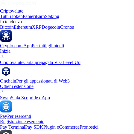
Criptovalute
Tutti i token
Panieri
Earn
Staking
In tendenza
Bitcoin
Ethereum
XRP
Dogecoin
Cronos
Crypto.com App
Per tutti gli utenti
Inizia
Criptovalute
Carta prepagata Visa
Level Up
Onchain
Per gli appassionati di Web3
Ottieni estensione
Swap
Stake
Scopri le dApp
Pay
Per esercenti
Registrazione esercente
Pay Terminal
Pay SDK
Plugin eCommerce
Pronostici