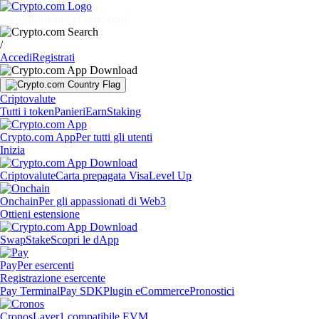
Mercati
Privati
Aziende
Scopri
/
Accedi
Registrati
Criptovalute
Tutti i token
Panieri
Earn
Staking
Crypto.com App
Per tutti gli utenti
Inizia
Criptovalute
Carta prepagata Visa
Level Up
Onchain
Per gli appassionati di Web3
Ottieni estensione
Swap
Stake
Scopri le dApp
Pay
Per esercenti
Registrazione esercente
Pay Terminal
Pay SDK
Plugin eCommerce
Pronostici
Cronos
Layer1 compatibile EVM