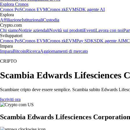
Esplora Cronos
Cronos PoS
Cronos EVM
Cronos zkEVM
SDK agente AI
Esplora
Affiliazione
Istituzionali
Custodia
Crypto.com
Chi siamo
Notizie aziendali
Novità sui prodotti
Eventi
Lavora con noi
Par
Sviluppatori
Cronos PoS
Cronos EVM
Cronos zkEVM
Pay SDK
SDK agente AI
MCP
Impara
Impara
Bitcoin
Ricerca
Aggiornamenti di mercato
CRIPTO
Scambia Edwards Lifesciences Cor
Scambiare cripto deve essere semplice. Scambia subito Edwards Lifescie
Iscriviti ora
Scambia Edwards Lifesciences Corporation