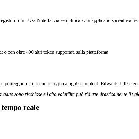
stri ordini. Usa l'interfaccia semplificata. Si applicano spread e altr
 o con oltre 400 altri token supportati sulla piattaforma.
orose proteggono il tuo conto crypto a ogni scambio di Edwards Lifescien
ovalute sono rischiose e l'alta volatilità può ridurre drasticamente il val
 tempo reale