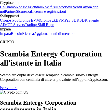
Crypto.com
Chi siamo
Notizie aziendali
Novità sui prodotti
Eventi
Lavora con
noi
Partner
Sicurezza
Licenze e registrazioni
Sviluppatori
Cronos PoS
Cronos EVM
Cronos zkEVM
Pay SDK
SDK agente
AI
MCP Servers
Trading Skill Repo
Impara
Impara
Bitcoin
Ricerca
Aggiornamenti di mercato
CRIPTO
Scambia Entergy Corporation
all'istante in Italia
Scambiare cripto deve essere semplice. Scambia subito Entergy
Corporation con centinaia di altre criptovalute sull'app di Crypto.com.
Iscriviti ora
Scambia Entergy Corporation
comodamente in Italia