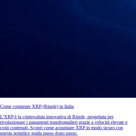
Come comprare XRP (Ripple) in Italia
L'XRP è la criptovaluta innovativa di Ripple, progettata per
rivoluzionare i pagamenti transfrontalieri grazie a velocità elevate e
costi contenuti. Scopri come acquistare XRP in modo sicuro con
questa semplice guida passo dopo passo.