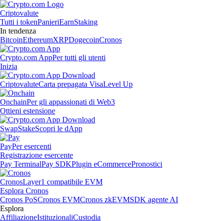
Criptovalute
Tutti i token
Panieri
Earn
Staking
In tendenza
Bitcoin
Ethereum
XRP
Dogecoin
Cronos
Crypto.com App
Per tutti gli utenti
Inizia
Criptovalute
Carta prepagata Visa
Level Up
Onchain
Per gli appassionati di Web3
Ottieni estensione
Swap
Stake
Scopri le dApp
Pay
Per esercenti
Registrazione esercente
Pay Terminal
Pay SDK
Plugin eCommerce
Pronostici
Cronos
Layer1 compatibile EVM
Esplora Cronos
Cronos PoS
Cronos EVM
Cronos zkEVM
SDK agente AI
Esplora
Affiliazione
Istituzionali
Custodia