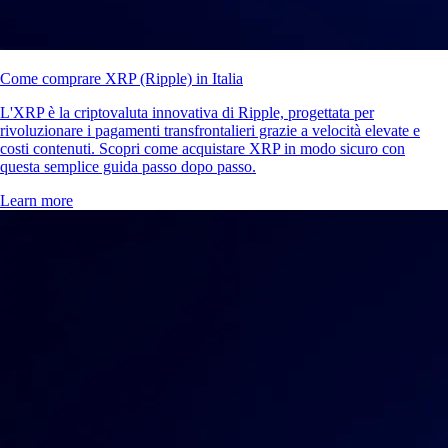
Come comprare XRP (Ripple) in Italia
L'XRP è la criptovaluta innovativa di Ripple, progettata per
rivoluzionare i pagamenti transfrontalieri grazie a velocità elevate e
costi contenuti. Scopri come acquistare XRP in modo sicuro con
questa semplice guida passo dopo passo.
Learn more