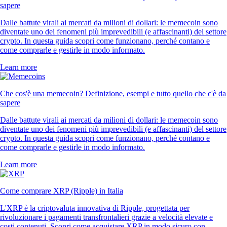
sapere
Dalle battute virali ai mercati da milioni di dollari: le memecoin sono
diventate uno dei fenomeni più imprevedibili (e affascinanti) del settore
crypto. In questa guida scopri come funzionano, perché contano e
come comprarle e gestirle in modo informato.
Learn more
Che cos'è una memecoin? Definizione, esempi e tutto quello che c'è da
sapere
Dalle battute virali ai mercati da milioni di dollari: le memecoin sono
diventate uno dei fenomeni più imprevedibili (e affascinanti) del settore
crypto. In questa guida scopri come funzionano, perché contano e
come comprarle e gestirle in modo informato.
Learn more
Come comprare XRP (Ripple) in Italia
L'XRP è la criptovaluta innovativa di Ripple, progettata per
rivoluzionare i pagamenti transfrontalieri grazie a velocità elevate e
costi contenuti. Scopri come acquistare XRP in modo sicuro con