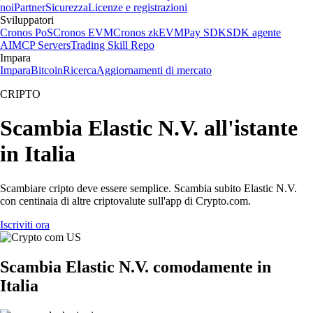
noi
Partner
Sicurezza
Licenze e registrazioni
Sviluppatori
Cronos PoS
Cronos EVM
Cronos zkEVM
Pay SDK
SDK agente
AI
MCP Servers
Trading Skill Repo
Impara
Impara
Bitcoin
Ricerca
Aggiornamenti di mercato
CRIPTO
Scambia Elastic N.V. all'istante
in Italia
Scambiare cripto deve essere semplice. Scambia subito Elastic N.V.
con centinaia di altre criptovalute sull'app di Crypto.com.
Iscriviti ora
Scambia Elastic N.V. comodamente in
Italia