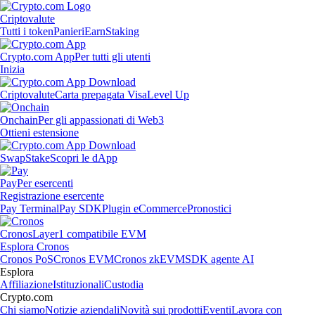
Criptovalute
Tutti i token
Panieri
Earn
Staking
Crypto.com App
Per tutti gli utenti
Inizia
Criptovalute
Carta prepagata Visa
Level Up
Onchain
Per gli appassionati di Web3
Ottieni estensione
Swap
Stake
Scopri le dApp
Pay
Per esercenti
Registrazione esercente
Pay Terminal
Pay SDK
Plugin eCommerce
Pronostici
Cronos
Layer1 compatibile EVM
Esplora Cronos
Cronos PoS
Cronos EVM
Cronos zkEVM
SDK agente AI
Esplora
Affiliazione
Istituzionali
Custodia
Crypto.com
Chi siamo
Notizie aziendali
Novità sui prodotti
Eventi
Lavora con