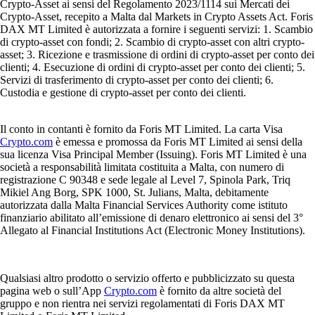
Crypto-Asset ai sensi del Regolamento 2023/1114 sui Mercati dei
Crypto-Asset, recepito a Malta dal Markets in Crypto Assets Act. Foris
DAX MT Limited è autorizzata a fornire i seguenti servizi: 1. Scambio
di crypto-asset con fondi; 2. Scambio di crypto-asset con altri crypto-
asset; 3. Ricezione e trasmissione di ordini di crypto-asset per conto dei
clienti; 4. Esecuzione di ordini di crypto-asset per conto dei clienti; 5.
Servizi di trasferimento di crypto-asset per conto dei clienti; 6.
Custodia e gestione di crypto-asset per conto dei clienti.
Il conto in contanti è fornito da Foris MT Limited. La carta Visa
Crypto.com
è emessa e promossa da Foris MT Limited ai sensi della
sua licenza Visa Principal Member (Issuing). Foris MT Limited è una
società a responsabilità limitata costituita a Malta, con numero di
registrazione C 90348 e sede legale al Level 7, Spinola Park, Triq
Mikiel Ang Borg, SPK 1000, St. Julians, Malta, debitamente
autorizzata dalla Malta Financial Services Authority come istituto
finanziario abilitato all’emissione di denaro elettronico ai sensi del 3°
Allegato al Financial Institutions Act (Electronic Money Institutions).
Qualsiasi altro prodotto o servizio offerto e pubblicizzato su questa
pagina web o sull’App
Crypto.com
è fornito da altre società del
gruppo e non rientra nei servizi regolamentati di Foris DAX MT