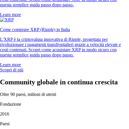
questa semplice guida passo dopo passo.
Learn more
Come comprare XRP (Ripple) in Italia
L'XRP è la criptovaluta innovativa di Ripple, progettata per
rivoluzionare i pagamenti transfrontalieri grazie a velocità elevate e
costi contenuti. Scopri come acquistare XRP in modo sicuro con
questa semplice guida passo dopo passo.
Learn more
Scopri di più
Community globale in continua crescita
Oltre 90 paesi, milioni di utenti
Fondazione
2016
Paesi