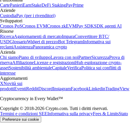
Carte
Panieri
Earn
Stake
DeFi Staking
Pay
Prime
Aziende
Custodia
Pay (per i rivenditori)
Sviluppatori
Cronos PoS
Cronos EVM
Cronos zkEVM
Pay SDK
SDK agenti AI
Risorse
Ricerca
Aggiornamenti di mercato
Impara
Convertitore BTC/
USD
Glossario
Widget di prezzo
Bot Telegram
Informativa sui
reclami
Assistenza
Panoramica crypto
Azienda
Chi siamo
Piano di sviluppo
Lavora con noi
Partner
Sicurezza
Prova di
riserva
Affiliazione
Licenze e registrazioni
Hub esplorazione crypto-
asset
Sostenibilità ambientale
Capitale
Verifica
Politica sui conflitti di
interesse
Aggiornamenti
X
Novità sui
prodotti
Eventi
Reddit
Discord
Instagram
Facebook
Linkedin
TradingView
Cryptocurrency in Every Wallet™
Copyright © 2018-2026 Crypto.com. Tutti i diritti riservati.
Termini e condizioni SEE
Informativa sulla privacy
Fees & Limits
Stato
Preferenze sui cookie