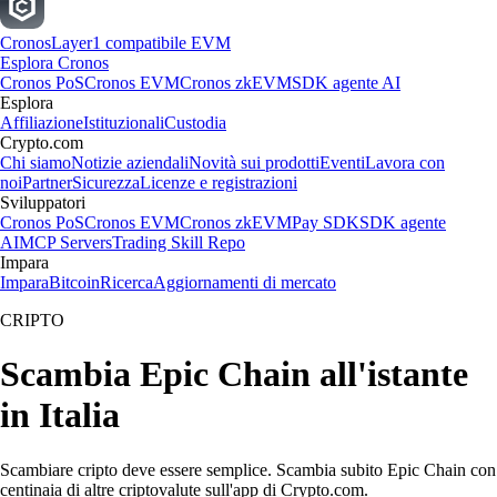
Cronos
Layer1 compatibile EVM
Esplora Cronos
Cronos PoS
Cronos EVM
Cronos zkEVM
SDK agente AI
Esplora
Affiliazione
Istituzionali
Custodia
Crypto.com
Chi siamo
Notizie aziendali
Novità sui prodotti
Eventi
Lavora con
noi
Partner
Sicurezza
Licenze e registrazioni
Sviluppatori
Cronos PoS
Cronos EVM
Cronos zkEVM
Pay SDK
SDK agente
AI
MCP Servers
Trading Skill Repo
Impara
Impara
Bitcoin
Ricerca
Aggiornamenti di mercato
CRIPTO
Scambia Epic Chain all'istante
in Italia
Scambiare cripto deve essere semplice. Scambia subito Epic Chain con
centinaia di altre criptovalute sull'app di Crypto.com.