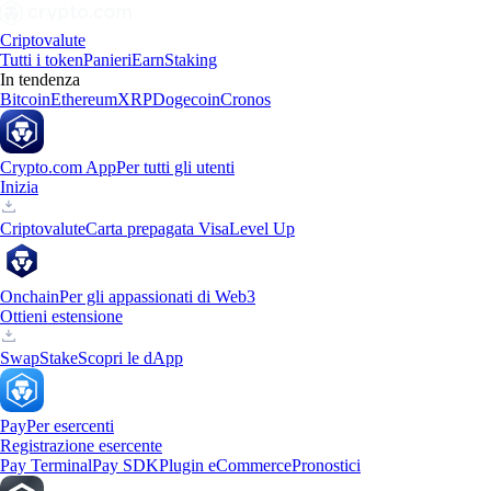
Criptovalute
Tutti i token
Panieri
Earn
Staking
In tendenza
Bitcoin
Ethereum
XRP
Dogecoin
Cronos
Crypto.com App
Per tutti gli utenti
Inizia
Criptovalute
Carta prepagata Visa
Level Up
Onchain
Per gli appassionati di Web3
Ottieni estensione
Swap
Stake
Scopri le dApp
Pay
Per esercenti
Registrazione esercente
Pay Terminal
Pay SDK
Plugin eCommerce
Pronostici