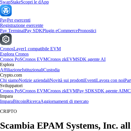
Swap
Stake
Scopri le dApp
Pay
Per esercenti
Registrazione esercente
Pay Terminal
Pay SDK
Plugin eCommerce
Pronostici
Cronos
Layer1 compatibile EVM
Esplora Cronos
Cronos PoS
Cronos EVM
Cronos zkEVM
SDK agente AI
Esplora
Affiliazione
Istituzionali
Custodia
Crypto.com
Chi siamo
Notizie aziendali
Novità sui prodotti
Eventi
Lavora con noi
Par
Sviluppatori
Cronos PoS
Cronos EVM
Cronos zkEVM
Pay SDK
SDK agente AI
MCP
Impara
Impara
Bitcoin
Ricerca
Aggiornamenti di mercato
CRIPTO
Scambia EPAM Systems, Inc. all'i