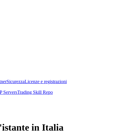
tner
Sicurezza
Licenze e registrazioni
 Servers
Trading Skill Repo
stante in Italia