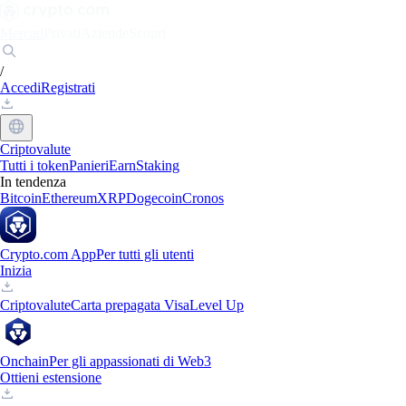
Mercati
Privati
Aziende
Scopri
/
Accedi
Registrati
Criptovalute
Tutti i token
Panieri
Earn
Staking
In tendenza
Bitcoin
Ethereum
XRP
Dogecoin
Cronos
Crypto.com App
Per tutti gli utenti
Inizia
Criptovalute
Carta prepagata Visa
Level Up
Onchain
Per gli appassionati di Web3
Ottieni estensione