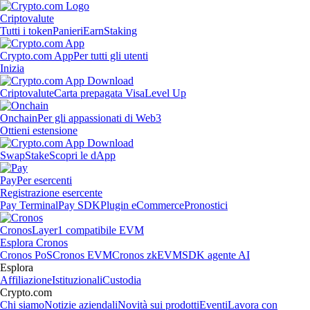
Criptovalute
Tutti i token
Panieri
Earn
Staking
Crypto.com App
Per tutti gli utenti
Inizia
Criptovalute
Carta prepagata Visa
Level Up
Onchain
Per gli appassionati di Web3
Ottieni estensione
Swap
Stake
Scopri le dApp
Pay
Per esercenti
Registrazione esercente
Pay Terminal
Pay SDK
Plugin eCommerce
Pronostici
Cronos
Layer1 compatibile EVM
Esplora Cronos
Cronos PoS
Cronos EVM
Cronos zkEVM
SDK agente AI
Esplora
Affiliazione
Istituzionali
Custodia
Crypto.com
Chi siamo
Notizie aziendali
Novità sui prodotti
Eventi
Lavora con