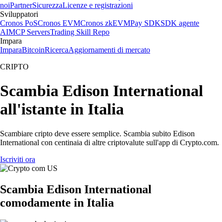
noi
Partner
Sicurezza
Licenze e registrazioni
Sviluppatori
Cronos PoS
Cronos EVM
Cronos zkEVM
Pay SDK
SDK agente
AI
MCP Servers
Trading Skill Repo
Impara
Impara
Bitcoin
Ricerca
Aggiornamenti di mercato
CRIPTO
Scambia Edison International
all'istante in Italia
Scambiare cripto deve essere semplice. Scambia subito Edison
International con centinaia di altre criptovalute sull'app di Crypto.com.
Iscriviti ora
Scambia Edison International
comodamente in Italia