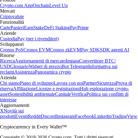
Crypto.com App
Onchain
Level Up
Mercati
Criptovalute
Funzionalità
Carte
Panieri
Earn
Stake
DeFi Staking
Pay
Prime
Aziende
Custodia
Pay (per i rivenditori)
Sviluppatori
Cronos PoS
Cronos EVM
Cronos zkEVM
Pay SDK
SDK agenti AI
Risorse
Ricerca
Aggiornamenti di mercato
Impara
Convertitore BTC/
USD
Glossario
Widget di prezzo
Bot Telegram
Informativa sui
reclami
Assistenza
Panoramica crypto
Azienda
Chi siamo
Piano di sviluppo
Lavora con noi
Partner
Sicurezza
Prova di
riserva
Affiliazione
Licenze e registrazioni
Hub esplorazione crypto-
asset
Sostenibilità ambientale
Capitale
Verifica
Politica sui conflitti di
interesse
Aggiornamenti
X
Novità sui
prodotti
Eventi
Reddit
Discord
Instagram
Facebook
Linkedin
TradingView
Cryptocurrency in Every Wallet™
Copyright © 2018-2026 Crypto.com. Tutti i diritti riservati.