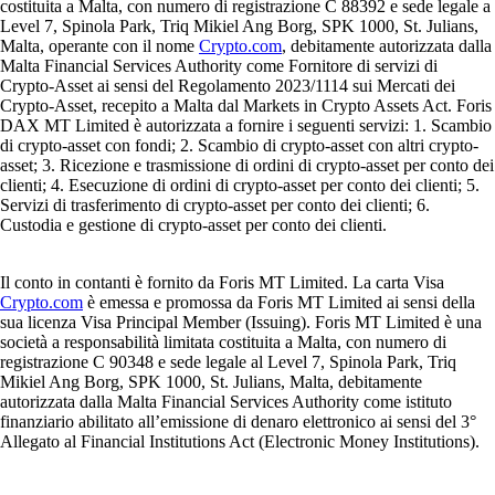
costituita a Malta, con numero di registrazione C 88392 e sede legale a
Level 7, Spinola Park, Triq Mikiel Ang Borg, SPK 1000, St. Julians,
Malta, operante con il nome
Crypto.com
, debitamente autorizzata dalla
Malta Financial Services Authority come Fornitore di servizi di
Crypto-Asset ai sensi del Regolamento 2023/1114 sui Mercati dei
Crypto-Asset, recepito a Malta dal Markets in Crypto Assets Act. Foris
DAX MT Limited è autorizzata a fornire i seguenti servizi: 1. Scambio
di crypto-asset con fondi; 2. Scambio di crypto-asset con altri crypto-
asset; 3. Ricezione e trasmissione di ordini di crypto-asset per conto dei
clienti; 4. Esecuzione di ordini di crypto-asset per conto dei clienti; 5.
Servizi di trasferimento di crypto-asset per conto dei clienti; 6.
Custodia e gestione di crypto-asset per conto dei clienti.
Il conto in contanti è fornito da Foris MT Limited. La carta Visa
Crypto.com
è emessa e promossa da Foris MT Limited ai sensi della
sua licenza Visa Principal Member (Issuing). Foris MT Limited è una
società a responsabilità limitata costituita a Malta, con numero di
registrazione C 90348 e sede legale al Level 7, Spinola Park, Triq
Mikiel Ang Borg, SPK 1000, St. Julians, Malta, debitamente
autorizzata dalla Malta Financial Services Authority come istituto
finanziario abilitato all’emissione di denaro elettronico ai sensi del 3°
Allegato al Financial Institutions Act (Electronic Money Institutions).