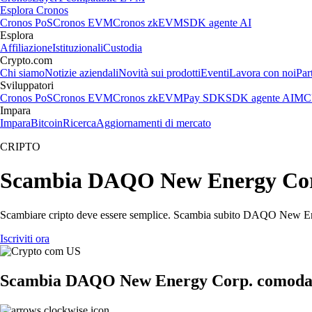
Esplora Cronos
Cronos PoS
Cronos EVM
Cronos zkEVM
SDK agente AI
Esplora
Affiliazione
Istituzionali
Custodia
Crypto.com
Chi siamo
Notizie aziendali
Novità sui prodotti
Eventi
Lavora con noi
Par
Sviluppatori
Cronos PoS
Cronos EVM
Cronos zkEVM
Pay SDK
SDK agente AI
MCP
Impara
Impara
Bitcoin
Ricerca
Aggiornamenti di mercato
CRIPTO
Scambia DAQO New Energy Corp. 
Scambiare cripto deve essere semplice. Scambia subito DAQO New Energ
Iscriviti ora
Scambia DAQO New Energy Corp. comodame