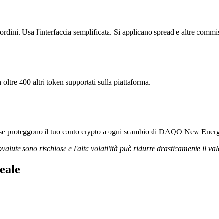
ni. Usa l'interfaccia semplificata. Si applicano spread e altre commis
tre 400 altri token supportati sulla piattaforma.
igorose proteggono il tuo conto crypto a ogni scambio di DAQO New Ener
ovalute sono rischiose e l'alta volatilità può ridurre drasticamente il val
eale