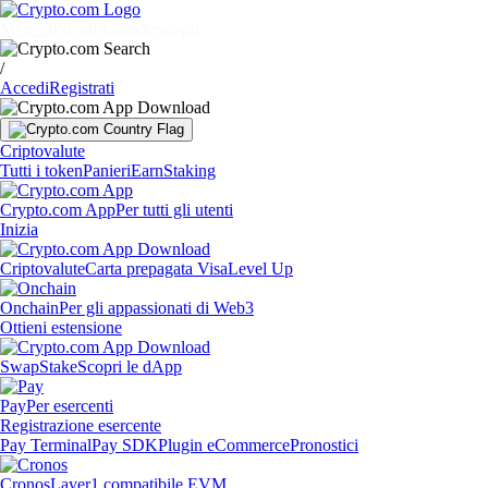
Mercati
Privati
Aziende
Scopri
/
Accedi
Registrati
Criptovalute
Tutti i token
Panieri
Earn
Staking
Crypto.com App
Per tutti gli utenti
Inizia
Criptovalute
Carta prepagata Visa
Level Up
Onchain
Per gli appassionati di Web3
Ottieni estensione
Swap
Stake
Scopri le dApp
Pay
Per esercenti
Registrazione esercente
Pay Terminal
Pay SDK
Plugin eCommerce
Pronostici
Cronos
Layer1 compatibile EVM