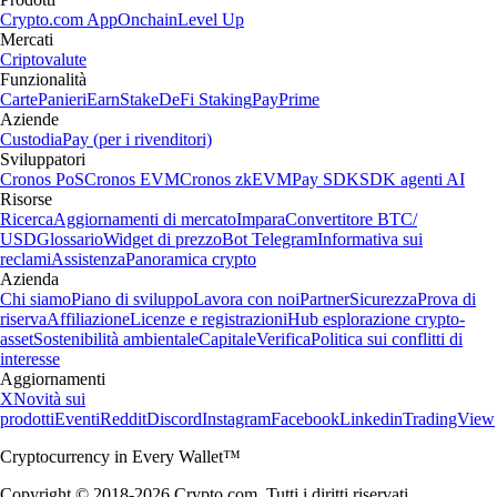
Crypto.com App
Onchain
Level Up
Mercati
Criptovalute
Funzionalità
Carte
Panieri
Earn
Stake
DeFi Staking
Pay
Prime
Aziende
Custodia
Pay (per i rivenditori)
Sviluppatori
Cronos PoS
Cronos EVM
Cronos zkEVM
Pay SDK
SDK agenti AI
Risorse
Ricerca
Aggiornamenti di mercato
Impara
Convertitore BTC/
USD
Glossario
Widget di prezzo
Bot Telegram
Informativa sui
reclami
Assistenza
Panoramica crypto
Azienda
Chi siamo
Piano di sviluppo
Lavora con noi
Partner
Sicurezza
Prova di
riserva
Affiliazione
Licenze e registrazioni
Hub esplorazione crypto-
asset
Sostenibilità ambientale
Capitale
Verifica
Politica sui conflitti di
interesse
Aggiornamenti
X
Novità sui
prodotti
Eventi
Reddit
Discord
Instagram
Facebook
Linkedin
TradingView
Cryptocurrency in Every Wallet™
Copyright © 2018-2026 Crypto.com. Tutti i diritti riservati.