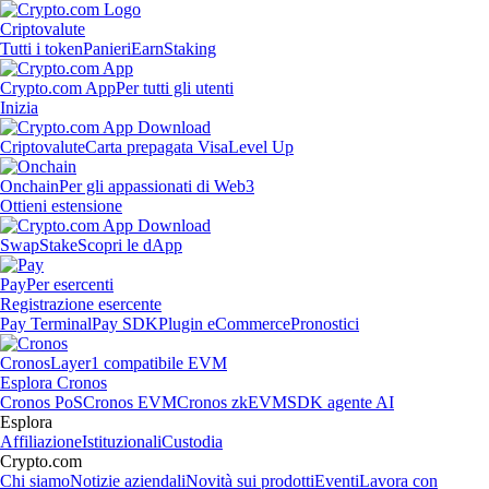
Criptovalute
Tutti i token
Panieri
Earn
Staking
Crypto.com App
Per tutti gli utenti
Inizia
Criptovalute
Carta prepagata Visa
Level Up
Onchain
Per gli appassionati di Web3
Ottieni estensione
Swap
Stake
Scopri le dApp
Pay
Per esercenti
Registrazione esercente
Pay Terminal
Pay SDK
Plugin eCommerce
Pronostici
Cronos
Layer1 compatibile EVM
Esplora Cronos
Cronos PoS
Cronos EVM
Cronos zkEVM
SDK agente AI
Esplora
Affiliazione
Istituzionali
Custodia
Crypto.com
Chi siamo
Notizie aziendali
Novità sui prodotti
Eventi
Lavora con