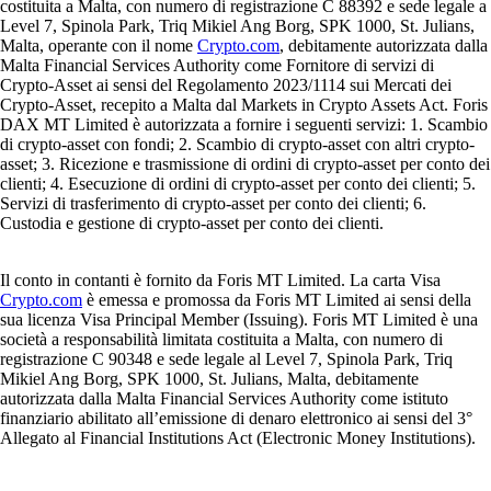
costituita a Malta, con numero di registrazione C 88392 e sede legale a
Level 7, Spinola Park, Triq Mikiel Ang Borg, SPK 1000, St. Julians,
Malta, operante con il nome
Crypto.com
, debitamente autorizzata dalla
Malta Financial Services Authority come Fornitore di servizi di
Crypto-Asset ai sensi del Regolamento 2023/1114 sui Mercati dei
Crypto-Asset, recepito a Malta dal Markets in Crypto Assets Act. Foris
DAX MT Limited è autorizzata a fornire i seguenti servizi: 1. Scambio
di crypto-asset con fondi; 2. Scambio di crypto-asset con altri crypto-
asset; 3. Ricezione e trasmissione di ordini di crypto-asset per conto dei
clienti; 4. Esecuzione di ordini di crypto-asset per conto dei clienti; 5.
Servizi di trasferimento di crypto-asset per conto dei clienti; 6.
Custodia e gestione di crypto-asset per conto dei clienti.
Il conto in contanti è fornito da Foris MT Limited. La carta Visa
Crypto.com
è emessa e promossa da Foris MT Limited ai sensi della
sua licenza Visa Principal Member (Issuing). Foris MT Limited è una
società a responsabilità limitata costituita a Malta, con numero di
registrazione C 90348 e sede legale al Level 7, Spinola Park, Triq
Mikiel Ang Borg, SPK 1000, St. Julians, Malta, debitamente
autorizzata dalla Malta Financial Services Authority come istituto
finanziario abilitato all’emissione di denaro elettronico ai sensi del 3°
Allegato al Financial Institutions Act (Electronic Money Institutions).