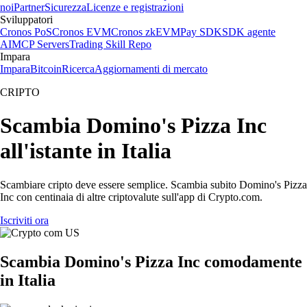
noi
Partner
Sicurezza
Licenze e registrazioni
Sviluppatori
Cronos PoS
Cronos EVM
Cronos zkEVM
Pay SDK
SDK agente
AI
MCP Servers
Trading Skill Repo
Impara
Impara
Bitcoin
Ricerca
Aggiornamenti di mercato
CRIPTO
Scambia Domino's Pizza Inc
all'istante in Italia
Scambiare cripto deve essere semplice. Scambia subito Domino's Pizza
Inc con centinaia di altre criptovalute sull'app di Crypto.com.
Iscriviti ora
Scambia Domino's Pizza Inc comodamente
in Italia