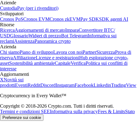
Aziende
Custodia
Pay (per i rivenditori)
Sviluppatori
Cronos PoS
Cronos EVM
Cronos zkEVM
Pay SDK
SDK agenti AI
Risorse
Ricerca
Aggiornamenti di mercato
Impara
Convertitore BTC/
USD
Glossario
Widget di prezzo
Bot Telegram
Informativa sui
reclami
Assistenza
Panoramica crypto
Azienda
Chi siamo
Piano di sviluppo
Lavora con noi
Partner
Sicurezza
Prova di
riserva
Affiliazione
Licenze e registrazioni
Hub esplorazione crypto-
asset
Sostenibilità ambientale
Capitale
Verifica
Politica sui conflitti di
interesse
Aggiornamenti
X
Novità sui
prodotti
Eventi
Reddit
Discord
Instagram
Facebook
Linkedin
TradingView
Cryptocurrency in Every Wallet™
Copyright © 2018-2026 Crypto.com. Tutti i diritti riservati.
Termini e condizioni SEE
Informativa sulla privacy
Fees & Limits
Stato
Preferenze sui cookie