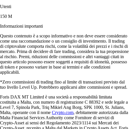
Utenti
150 M
Informazioni importanti
Questo contenuto è a scopo informativo e non deve essere considerato
come una raccomandazione o un consiglio di investimento. Il trading
di criptovalute comporta rischi, come la volatilità dei prezzi e i rischi di
mercato. Prima di decidere di fare trading, considera la tua propensione
al rischio. Premi, riduzioni delle commissioni e altri vantaggi citati in
questo articolo possono essere soggetti a requisiti di idoneità, possesso
di token e possono variare in base ai termini e alle condizioni
applicabili.
*Zero commissioni di trading fino al limite di transazioni previsto dal
tuo livello Level Up. Potrebbero applicarsi altre commissioni e spread.
Foris DAX MT Limited è una società a responsabilità limitata
costituita a Malta, con numero di registrazione C 88392 e sede legale a
Level 7, Spinola Park, Triq Mikiel Ang Borg, SPK 1000, St. Julians,
Malta, operante con il nome
Crypto.com
, debitamente autorizzata dalla
Malta Financial Services Authority come Fornitore di servizi di
Crypto-Asset ai sensi del Regolamento 2023/1114 sui Mercati dei
Crypto-Asset, recepito a Malta dal Markets in Crypto Assets Act. Foris