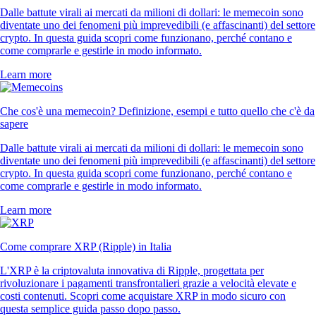
Dalle battute virali ai mercati da milioni di dollari: le memecoin sono
diventate uno dei fenomeni più imprevedibili (e affascinanti) del settore
crypto. In questa guida scopri come funzionano, perché contano e
come comprarle e gestirle in modo informato.
Learn more
Che cos'è una memecoin? Definizione, esempi e tutto quello che c'è da
sapere
Dalle battute virali ai mercati da milioni di dollari: le memecoin sono
diventate uno dei fenomeni più imprevedibili (e affascinanti) del settore
crypto. In questa guida scopri come funzionano, perché contano e
come comprarle e gestirle in modo informato.
Learn more
Come comprare XRP (Ripple) in Italia
L'XRP è la criptovaluta innovativa di Ripple, progettata per
rivoluzionare i pagamenti transfrontalieri grazie a velocità elevate e
costi contenuti. Scopri come acquistare XRP in modo sicuro con
questa semplice guida passo dopo passo.