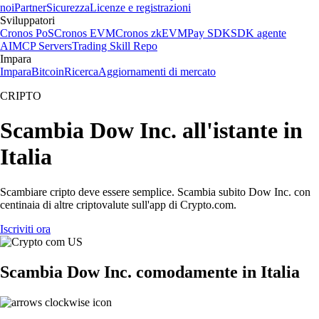
noi
Partner
Sicurezza
Licenze e registrazioni
Sviluppatori
Cronos PoS
Cronos EVM
Cronos zkEVM
Pay SDK
SDK agente
AI
MCP Servers
Trading Skill Repo
Impara
Impara
Bitcoin
Ricerca
Aggiornamenti di mercato
CRIPTO
Scambia Dow Inc. all'istante in
Italia
Scambiare cripto deve essere semplice. Scambia subito Dow Inc. con
centinaia di altre criptovalute sull'app di Crypto.com.
Iscriviti ora
Scambia Dow Inc. comodamente in Italia