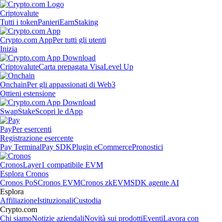
Criptovalute
Tutti i token
Panieri
Earn
Staking
Crypto.com App
Per tutti gli utenti
Inizia
Criptovalute
Carta prepagata Visa
Level Up
Onchain
Per gli appassionati di Web3
Ottieni estensione
Swap
Stake
Scopri le dApp
Pay
Per esercenti
Registrazione esercente
Pay Terminal
Pay SDK
Plugin eCommerce
Pronostici
Cronos
Layer1 compatibile EVM
Esplora Cronos
Cronos PoS
Cronos EVM
Cronos zkEVM
SDK agente AI
Esplora
Affiliazione
Istituzionali
Custodia
Crypto.com
Chi siamo
Notizie aziendali
Novità sui prodotti
Eventi
Lavora con