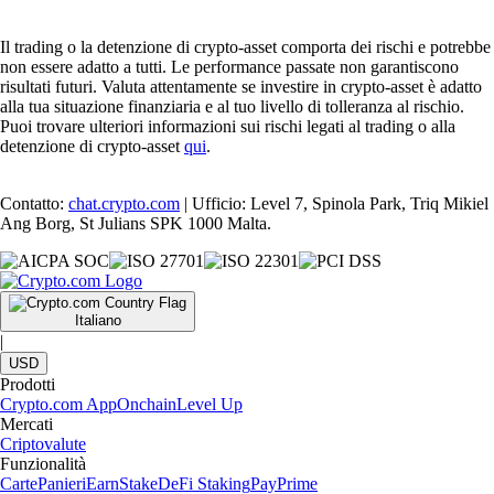
Il trading o la detenzione di crypto-asset comporta dei rischi e potrebbe
non essere adatto a tutti. Le performance passate non garantiscono
risultati futuri. Valuta attentamente se investire in crypto-asset è adatto
alla tua situazione finanziaria e al tuo livello di tolleranza al rischio.
Puoi trovare ulteriori informazioni sui rischi legati al trading o alla
detenzione di crypto-asset
qui
.
Contatto:
chat.crypto.com
| Ufficio: Level 7, Spinola Park, Triq Mikiel
Ang Borg, St Julians SPK 1000 Malta.
Italiano
|
USD
Prodotti
Crypto.com App
Onchain
Level Up
Mercati
Criptovalute
Funzionalità
Carte
Panieri
Earn
Stake
DeFi Staking
Pay
Prime