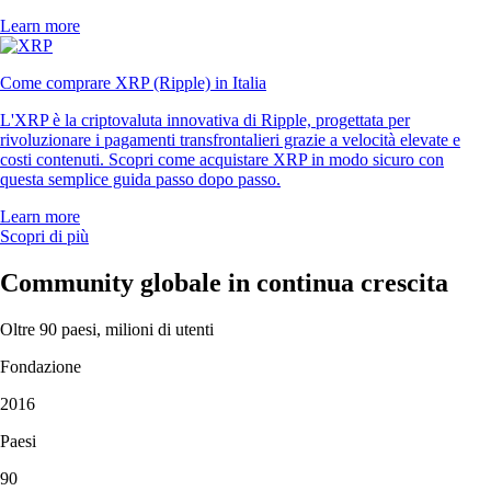
Learn more
Come comprare XRP (Ripple) in Italia
L'XRP è la criptovaluta innovativa di Ripple, progettata per
rivoluzionare i pagamenti transfrontalieri grazie a velocità elevate e
costi contenuti. Scopri come acquistare XRP in modo sicuro con
questa semplice guida passo dopo passo.
Learn more
Scopri di più
Community globale in continua crescita
Oltre 90 paesi, milioni di utenti
Fondazione
2016
Paesi
90