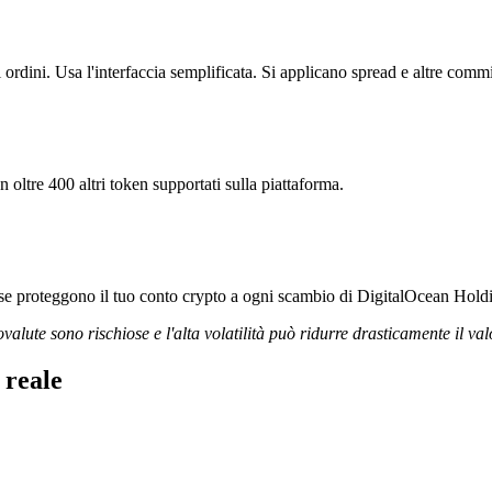
rdini. Usa l'interfaccia semplificata. Si applicano spread e altre commi
 oltre 400 altri token supportati sulla piattaforma.
orose proteggono il tuo conto crypto a ogni scambio di DigitalOcean Holdi
ovalute sono rischiose e l'alta volatilità può ridurre drasticamente il val
 reale