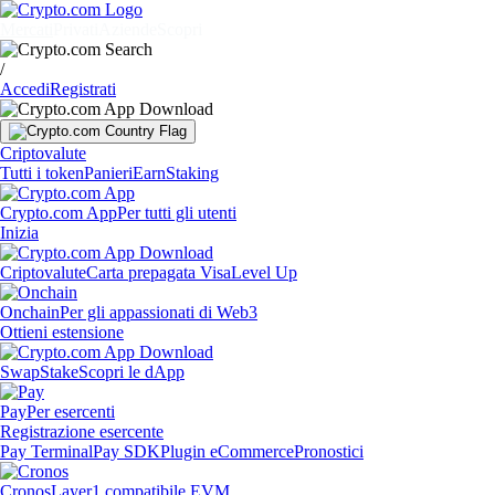
Mercati
Privati
Aziende
Scopri
/
Accedi
Registrati
Criptovalute
Tutti i token
Panieri
Earn
Staking
Crypto.com App
Per tutti gli utenti
Inizia
Criptovalute
Carta prepagata Visa
Level Up
Onchain
Per gli appassionati di Web3
Ottieni estensione
Swap
Stake
Scopri le dApp
Pay
Per esercenti
Registrazione esercente
Pay Terminal
Pay SDK
Plugin eCommerce
Pronostici
Cronos
Layer1 compatibile EVM