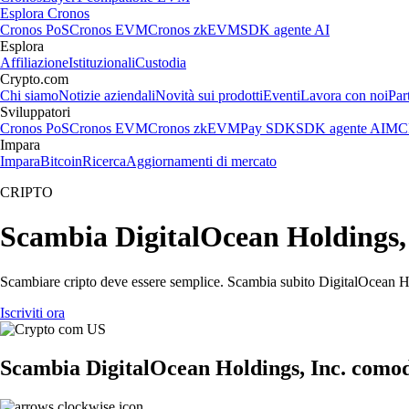
Esplora Cronos
Cronos PoS
Cronos EVM
Cronos zkEVM
SDK agente AI
Esplora
Affiliazione
Istituzionali
Custodia
Crypto.com
Chi siamo
Notizie aziendali
Novità sui prodotti
Eventi
Lavora con noi
Par
Sviluppatori
Cronos PoS
Cronos EVM
Cronos zkEVM
Pay SDK
SDK agente AI
MCP
Impara
Impara
Bitcoin
Ricerca
Aggiornamenti di mercato
CRIPTO
Scambia DigitalOcean Holdings, In
Scambiare cripto deve essere semplice. Scambia subito DigitalOcean Hol
Iscriviti ora
Scambia DigitalOcean Holdings, Inc. comod