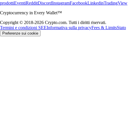
prodotti
Eventi
Reddit
Discord
Instagram
Facebook
Linkedin
TradingView
Cryptocurrency in Every Wallet™
Copyright © 2018-2026 Crypto.com. Tutti i diritti riservati.
Termini e condizioni SEE
Informativa sulla privacy
Fees & Limits
Stato
Preferenze sui cookie