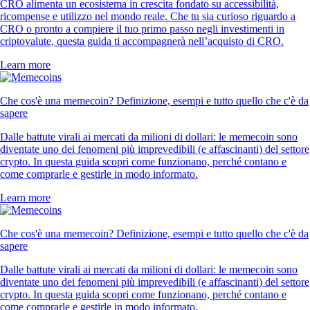
CRO alimenta un ecosistema in crescita fondato su accessibilità,
ricompense e utilizzo nel mondo reale. Che tu sia curioso riguardo a
CRO o pronto a compiere il tuo primo passo negli investimenti in
criptovalute, questa guida ti accompagnerà nell’acquisto di CRO.
Learn more
Che cos'è una memecoin? Definizione, esempi e tutto quello che c'è da
sapere
Dalle battute virali ai mercati da milioni di dollari: le memecoin sono
diventate uno dei fenomeni più imprevedibili (e affascinanti) del settore
crypto. In questa guida scopri come funzionano, perché contano e
come comprarle e gestirle in modo informato.
Learn more
Che cos'è una memecoin? Definizione, esempi e tutto quello che c'è da
sapere
Dalle battute virali ai mercati da milioni di dollari: le memecoin sono
diventate uno dei fenomeni più imprevedibili (e affascinanti) del settore
crypto. In questa guida scopri come funzionano, perché contano e
come comprarle e gestirle in modo informato.