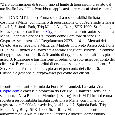
*Zero commissioni di trading fino al limite di transazioni previsto dal
tuo livello Level Up. Potrebbero applicarsi altre commissioni e spread.
Foris DAX MT Limited è una società a responsabilità limitata
costituita a Malta, con numero di registrazione C 88392 e sede legale a
Level 7, Spinola Park, Triq Mikiel Ang Borg, SPK 1000, St. Julians,
Malta, operante con il nome
Crypto.com
, debitamente autorizzata dalla
Malta Financial Services Authority come Fornitore di servizi di
Crypto-Asset ai sensi del Regolamento 2023/1114 sui Mercati dei
Crypto-Asset, recepito a Malta dal Markets in Crypto Assets Act. Foris
DAX MT Limited è autorizzata a fornire i seguenti servizi: 1. Scambio
di crypto-asset con fondi; 2. Scambio di crypto-asset con altri crypto-
asset; 3. Ricezione e trasmissione di ordini di crypto-asset per conto dei
clienti; 4. Esecuzione di ordini di crypto-asset per conto dei clienti; 5.
Servizi di trasferimento di crypto-asset per conto dei clienti; 6.
Custodia e gestione di crypto-asset per conto dei clienti.
Il conto in contanti è fornito da Foris MT Limited. La carta Visa
Crypto.com
è emessa e promossa da Foris MT Limited ai sensi della
sua licenza Visa Principal Member (Issuing). Foris MT Limited è una
società a responsabilità limitata costituita a Malta, con numero di
registrazione C 90348 e sede legale al Level 7, Spinola Park, Triq
Mikiel Ang Borg, SPK 1000, St. Julians, Malta, debitamente
autorizzata dalla Malta Financial Services Authority come istituto