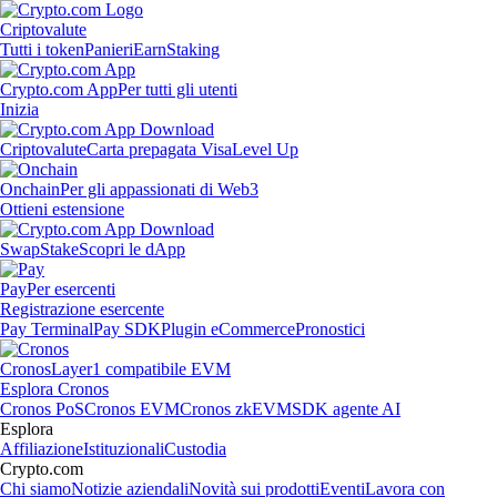
Criptovalute
Tutti i token
Panieri
Earn
Staking
Crypto.com App
Per tutti gli utenti
Inizia
Criptovalute
Carta prepagata Visa
Level Up
Onchain
Per gli appassionati di Web3
Ottieni estensione
Swap
Stake
Scopri le dApp
Pay
Per esercenti
Registrazione esercente
Pay Terminal
Pay SDK
Plugin eCommerce
Pronostici
Cronos
Layer1 compatibile EVM
Esplora Cronos
Cronos PoS
Cronos EVM
Cronos zkEVM
SDK agente AI
Esplora
Affiliazione
Istituzionali
Custodia
Crypto.com
Chi siamo
Notizie aziendali
Novità sui prodotti
Eventi
Lavora con