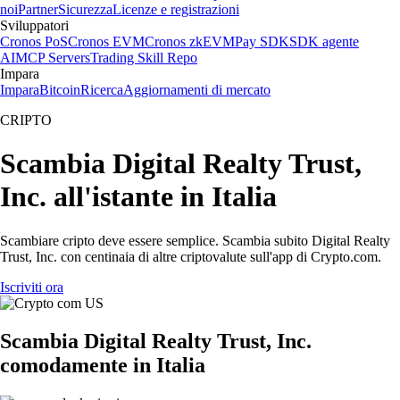
noi
Partner
Sicurezza
Licenze e registrazioni
Sviluppatori
Cronos PoS
Cronos EVM
Cronos zkEVM
Pay SDK
SDK agente
AI
MCP Servers
Trading Skill Repo
Impara
Impara
Bitcoin
Ricerca
Aggiornamenti di mercato
CRIPTO
Scambia Digital Realty Trust,
Inc. all'istante in Italia
Scambiare cripto deve essere semplice. Scambia subito Digital Realty
Trust, Inc. con centinaia di altre criptovalute sull'app di Crypto.com.
Iscriviti ora
Scambia Digital Realty Trust, Inc.
comodamente in Italia