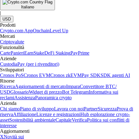
Italiano
|
USD
Prodotti
Crypto.com App
Onchain
Level Up
Mercati
Criptovalute
Funzionalità
Carte
Panieri
Earn
Stake
DeFi Staking
Pay
Prime
Aziende
Custodia
Pay (per i rivenditori)
Sviluppatori
Cronos PoS
Cronos EVM
Cronos zkEVM
Pay SDK
SDK agenti AI
Risorse
Ricerca
Aggiornamenti di mercato
Impara
Convertitore BTC/
USD
Glossario
Widget di prezzo
Bot Telegram
Informativa sui
reclami
Assistenza
Panoramica crypto
Azienda
Chi siamo
Piano di sviluppo
Lavora con noi
Partner
Sicurezza
Prova di
riserva
Affiliazione
Licenze e registrazioni
Hub esplorazione crypto-
asset
Sostenibilità ambientale
Capitale
Verifica
Politica sui conflitti di
interesse
Aggiornamenti
X
Novità sui