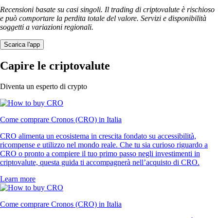
Recensioni basate su casi singoli. Il trading di criptovalute è rischioso
e può comportare la perdita totale del valore. Servizi e disponibilità
soggetti a variazioni regionali.
Scarica l'app
Capire le criptovalute
Diventa un esperto di crypto
Come comprare Cronos (CRO) in Italia
CRO alimenta un ecosistema in crescita fondato su accessibilità,
ricompense e utilizzo nel mondo reale. Che tu sia curioso riguardo a
CRO o pronto a compiere il tuo primo passo negli investimenti in
criptovalute, questa guida ti accompagnerà nell’acquisto di CRO.
Learn more
Come comprare Cronos (CRO) in Italia