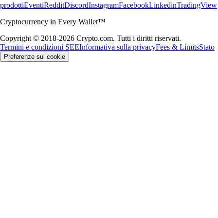
prodotti
Eventi
Reddit
Discord
Instagram
Facebook
Linkedin
TradingView
Cryptocurrency in Every Wallet™
Copyright © 2018-2026 Crypto.com. Tutti i diritti riservati.
Termini e condizioni SEE
Informativa sulla privacy
Fees & Limits
Stato
Preferenze sui cookie