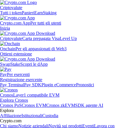
Criptovalute
Tutti i token
Panieri
Earn
Staking
Crypto.com App
Per tutti gli utenti
Inizia
Criptovalute
Carta prepagata Visa
Level Up
Onchain
Per gli appassionati di Web3
Ottieni estensione
Swap
Stake
Scopri le dApp
Pay
Per esercenti
Registrazione esercente
Pay Terminal
Pay SDK
Plugin eCommerce
Pronostici
Cronos
Layer1 compatibile EVM
Esplora Cronos
Cronos PoS
Cronos EVM
Cronos zkEVM
SDK agente AI
Esplora
Affiliazione
Istituzionali
Custodia
Crypto.com
Chi siamo
Notizie aziendali
Novità sui prodotti
Eventi
Lavora con