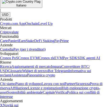
Italiano
|
USD
Prodotti
Crypto.com App
Onchain
Level Up
Mercati
Criptovalute
Funzionalità
Carte
Panieri
Earn
Stake
DeFi Staking
Pay
Prime
Aziende
Custodia
Pay (per i rivenditori)
Sviluppatori
Cronos PoS
Cronos EVM
Cronos zkEVM
Pay SDK
SDK agenti AI
Risorse
Ricerca
Aggiornamenti di mercato
Impara
Convertitore BTC/
USD
Glossario
Widget di prezzo
Bot Telegram
Informativa sui
reclami
Assistenza
Panoramica crypto
Azienda
Chi siamo
Piano di sviluppo
Lavora con noi
Partner
Sicurezza
Prova di
riserva
Affiliazione
Licenze e registrazioni
Hub esplorazione crypto-
asset
Sostenibilità ambientale
Capitale
Verifica
Politica sui conflitti di
interesse
Aggiornamenti
X
Novità sui