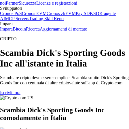
noi
Partner
Sicurezza
Licenze e registrazioni
Sviluppatori
Cronos PoS
Cronos EVM
Cronos zkEVM
Pay SDK
SDK agente
AI
MCP Servers
Trading Skill Repo
Impara
Impara
Bitcoin
Ricerca
Aggiornamenti di mercato
CRIPTO
Scambia Dick's Sporting Goods
Inc all'istante in Italia
Scambiare cripto deve essere semplice. Scambia subito Dick's Sporting
Goods Inc con centinaia di altre criptovalute sull'app di Crypto.com.
Iscriviti ora
Scambia Dick's Sporting Goods Inc
comodamente in Italia