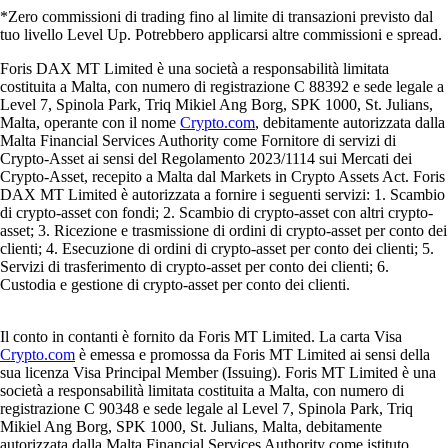
*Zero commissioni di trading fino al limite di transazioni previsto dal
tuo livello Level Up. Potrebbero applicarsi altre commissioni e spread.
Foris DAX MT Limited è una società a responsabilità limitata
costituita a Malta, con numero di registrazione C 88392 e sede legale a
Level 7, Spinola Park, Triq Mikiel Ang Borg, SPK 1000, St. Julians,
Malta, operante con il nome
Crypto.com
, debitamente autorizzata dalla
Malta Financial Services Authority come Fornitore di servizi di
Crypto-Asset ai sensi del Regolamento 2023/1114 sui Mercati dei
Crypto-Asset, recepito a Malta dal Markets in Crypto Assets Act. Foris
DAX MT Limited è autorizzata a fornire i seguenti servizi: 1. Scambio
di crypto-asset con fondi; 2. Scambio di crypto-asset con altri crypto-
asset; 3. Ricezione e trasmissione di ordini di crypto-asset per conto dei
clienti; 4. Esecuzione di ordini di crypto-asset per conto dei clienti; 5.
Servizi di trasferimento di crypto-asset per conto dei clienti; 6.
Custodia e gestione di crypto-asset per conto dei clienti.
Il conto in contanti è fornito da Foris MT Limited. La carta Visa
Crypto.com
è emessa e promossa da Foris MT Limited ai sensi della
sua licenza Visa Principal Member (Issuing). Foris MT Limited è una
società a responsabilità limitata costituita a Malta, con numero di
registrazione C 90348 e sede legale al Level 7, Spinola Park, Triq
Mikiel Ang Borg, SPK 1000, St. Julians, Malta, debitamente
autorizzata dalla Malta Financial Services Authority come istituto