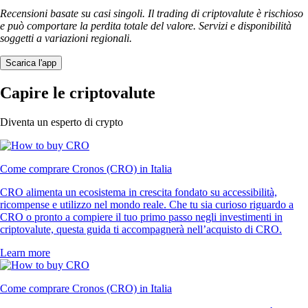
Recensioni basate su casi singoli. Il trading di criptovalute è rischioso
e può comportare la perdita totale del valore. Servizi e disponibilità
soggetti a variazioni regionali.
Scarica l'app
Capire le criptovalute
Diventa un esperto di crypto
Come comprare Cronos (CRO) in Italia
CRO alimenta un ecosistema in crescita fondato su accessibilità,
ricompense e utilizzo nel mondo reale. Che tu sia curioso riguardo a
CRO o pronto a compiere il tuo primo passo negli investimenti in
criptovalute, questa guida ti accompagnerà nell’acquisto di CRO.
Learn more
Come comprare Cronos (CRO) in Italia