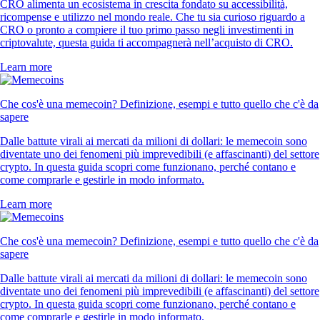
CRO alimenta un ecosistema in crescita fondato su accessibilità,
ricompense e utilizzo nel mondo reale. Che tu sia curioso riguardo a
CRO o pronto a compiere il tuo primo passo negli investimenti in
criptovalute, questa guida ti accompagnerà nell’acquisto di CRO.
Learn more
Che cos'è una memecoin? Definizione, esempi e tutto quello che c'è da
sapere
Dalle battute virali ai mercati da milioni di dollari: le memecoin sono
diventate uno dei fenomeni più imprevedibili (e affascinanti) del settore
crypto. In questa guida scopri come funzionano, perché contano e
come comprarle e gestirle in modo informato.
Learn more
Che cos'è una memecoin? Definizione, esempi e tutto quello che c'è da
sapere
Dalle battute virali ai mercati da milioni di dollari: le memecoin sono
diventate uno dei fenomeni più imprevedibili (e affascinanti) del settore
crypto. In questa guida scopri come funzionano, perché contano e
come comprarle e gestirle in modo informato.