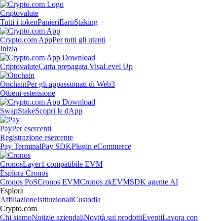
Criptovalute
Tutti i token
Panieri
Earn
Staking
Crypto.com App
Per tutti gli utenti
Inizia
Criptovalute
Carta prepagata Visa
Level Up
Onchain
Per gli appassionati di Web3
Ottieni estensione
Swap
Stake
Scopri le dApp
Pay
Per esercenti
Registrazione esercente
Pay Terminal
Pay SDK
Plugin eCommerce
Cronos
Layer1 compatibile EVM
Esplora Cronos
Cronos PoS
Cronos EVM
Cronos zkEVM
SDK agente AI
Esplora
Affiliazione
Istituzionali
Custodia
Crypto.com
Chi siamo
Notizie aziendali
Novità sui prodotti
Eventi
Lavora con