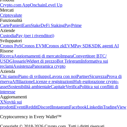
Crypto.com App
Onchain
Level Up
Mercati
Criptovalute
Funzionalità
Carte
Panieri
Earn
Stake
DeFi Staking
Pay
Prime
Aziende
Custodia
Pay (per i rivenditori)
Sviluppatori
Cronos PoS
Cronos EVM
Cronos zkEVM
Pay SDK
SDK agenti AI
Risorse
Ricerca
Aggiornamenti di mercato
Impara
Convertitore BTC/
USD
Glossario
Widget di prezzo
Bot Telegram
Informativa sui
reclami
Assistenza
Panoramica crypto
Azienda
Chi siamo
Piano di sviluppo
Lavora con noi
Partner
Sicurezza
Prova di
riserva
Affiliazione
Licenze e registrazioni
Hub esplorazione crypto-
asset
Sostenibilità ambientale
Capitale
Verifica
Politica sui conflitti di
interesse
Aggiornamenti
X
Novità sui
prodotti
Eventi
Reddit
Discord
Instagram
Facebook
Linkedin
TradingView
Cryptocurrency in Every Wallet™
Copyright © 2018-2026 Crypto.com. Tutti i diritti riservati.