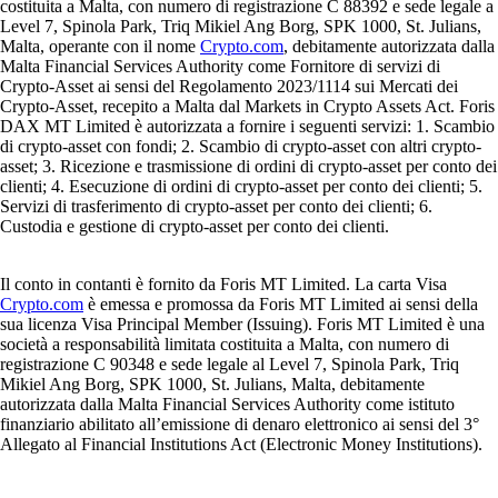
costituita a Malta, con numero di registrazione C 88392 e sede legale a
Level 7, Spinola Park, Triq Mikiel Ang Borg, SPK 1000, St. Julians,
Malta, operante con il nome
Crypto.com
, debitamente autorizzata dalla
Malta Financial Services Authority come Fornitore di servizi di
Crypto-Asset ai sensi del Regolamento 2023/1114 sui Mercati dei
Crypto-Asset, recepito a Malta dal Markets in Crypto Assets Act. Foris
DAX MT Limited è autorizzata a fornire i seguenti servizi: 1. Scambio
di crypto-asset con fondi; 2. Scambio di crypto-asset con altri crypto-
asset; 3. Ricezione e trasmissione di ordini di crypto-asset per conto dei
clienti; 4. Esecuzione di ordini di crypto-asset per conto dei clienti; 5.
Servizi di trasferimento di crypto-asset per conto dei clienti; 6.
Custodia e gestione di crypto-asset per conto dei clienti.
Il conto in contanti è fornito da Foris MT Limited. La carta Visa
Crypto.com
è emessa e promossa da Foris MT Limited ai sensi della
sua licenza Visa Principal Member (Issuing). Foris MT Limited è una
società a responsabilità limitata costituita a Malta, con numero di
registrazione C 90348 e sede legale al Level 7, Spinola Park, Triq
Mikiel Ang Borg, SPK 1000, St. Julians, Malta, debitamente
autorizzata dalla Malta Financial Services Authority come istituto
finanziario abilitato all’emissione di denaro elettronico ai sensi del 3°
Allegato al Financial Institutions Act (Electronic Money Institutions).