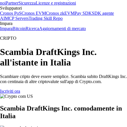
noi
Partner
Sicurezza
Licenze e registrazioni
Sviluppatori
Cronos PoS
Cronos EVM
Cronos zkEVM
Pay SDK
SDK agente
AI
MCP Servers
Trading Skill Repo
Impara
Impara
Bitcoin
Ricerca
Aggiornamenti di mercato
CRIPTO
Scambia DraftKings Inc.
all'istante in Italia
Scambiare cripto deve essere semplice. Scambia subito DraftKings Inc.
con centinaia di altre criptovalute sull'app di Crypto.com.
Iscriviti ora
Scambia DraftKings Inc. comodamente in
Italia