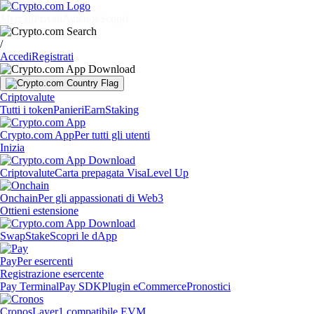
Mercati
Privati
Aziende
Scopri
/
Accedi
Registrati
Criptovalute
Tutti i token
Panieri
Earn
Staking
Crypto.com App
Per tutti gli utenti
Inizia
Criptovalute
Carta prepagata Visa
Level Up
Onchain
Per gli appassionati di Web3
Ottieni estensione
Swap
Stake
Scopri le dApp
Pay
Per esercenti
Registrazione esercente
Pay Terminal
Pay SDK
Plugin eCommerce
Pronostici
Cronos
Layer1 compatibile EVM