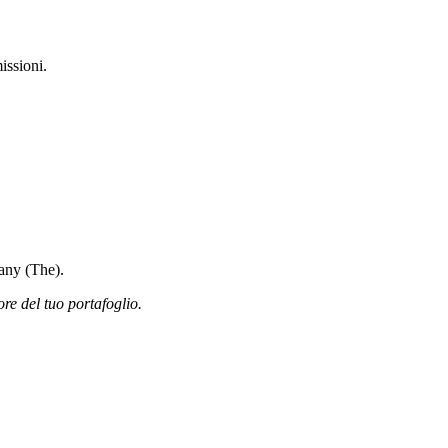
issioni.
pany (The).
ore del tuo portafoglio.