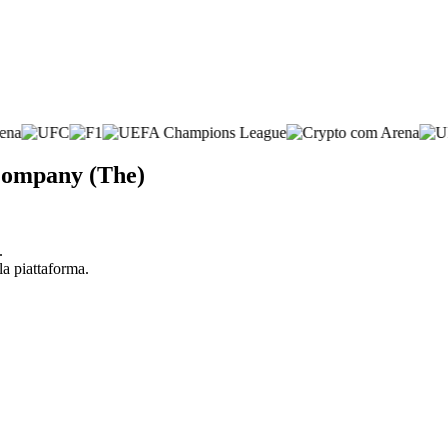
 Company (The)
.
la piattaforma.