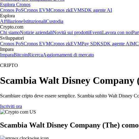
Esplora Cronos
Cronos PoS
Cronos EVM
Cronos zkEVM
SDK agente AI
Esplora
Affiliazione
Istituzionali
Custodia
Crypto.com
Chi siamo
Notizie aziendali
Novità sui prodotti
Eventi
Lavora con noi
Par
Sviluppatori
Cronos PoS
Cronos EVM
Cronos zkEVM
Pay SDK
SDK agente AI
MCP
Impara
Impara
Bitcoin
Ricerca
Aggiornamenti di mercato
CRIPTO
Scambia Walt Disney Company (Th
Scambiare cripto deve essere semplice. Scambia subito Walt Disney Com
Iscriviti ora
Scambia Walt Disney Company (The) comod