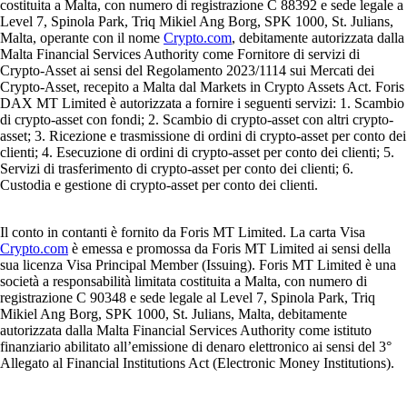
costituita a Malta, con numero di registrazione C 88392 e sede legale a
Level 7, Spinola Park, Triq Mikiel Ang Borg, SPK 1000, St. Julians,
Malta, operante con il nome
Crypto.com
, debitamente autorizzata dalla
Malta Financial Services Authority come Fornitore di servizi di
Crypto-Asset ai sensi del Regolamento 2023/1114 sui Mercati dei
Crypto-Asset, recepito a Malta dal Markets in Crypto Assets Act. Foris
DAX MT Limited è autorizzata a fornire i seguenti servizi: 1. Scambio
di crypto-asset con fondi; 2. Scambio di crypto-asset con altri crypto-
asset; 3. Ricezione e trasmissione di ordini di crypto-asset per conto dei
clienti; 4. Esecuzione di ordini di crypto-asset per conto dei clienti; 5.
Servizi di trasferimento di crypto-asset per conto dei clienti; 6.
Custodia e gestione di crypto-asset per conto dei clienti.
Il conto in contanti è fornito da Foris MT Limited. La carta Visa
Crypto.com
è emessa e promossa da Foris MT Limited ai sensi della
sua licenza Visa Principal Member (Issuing). Foris MT Limited è una
società a responsabilità limitata costituita a Malta, con numero di
registrazione C 90348 e sede legale al Level 7, Spinola Park, Triq
Mikiel Ang Borg, SPK 1000, St. Julians, Malta, debitamente
autorizzata dalla Malta Financial Services Authority come istituto
finanziario abilitato all’emissione di denaro elettronico ai sensi del 3°
Allegato al Financial Institutions Act (Electronic Money Institutions).