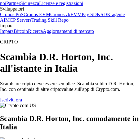
noi
Partner
Sicurezza
Licenze e registrazioni
Sviluppatori
Cronos PoS
Cronos EVM
Cronos zkEVM
Pay SDK
SDK agente
AI
MCP Servers
Trading Skill Repo
Impara
Impara
Bitcoin
Ricerca
Aggiornamenti di mercato
CRIPTO
Scambia D.R. Horton, Inc.
all'istante in Italia
Scambiare cripto deve essere semplice. Scambia subito D.R. Horton,
Inc. con centinaia di altre criptovalute sull'app di Crypto.com.
Iscriviti ora
Scambia D.R. Horton, Inc. comodamente in
Italia