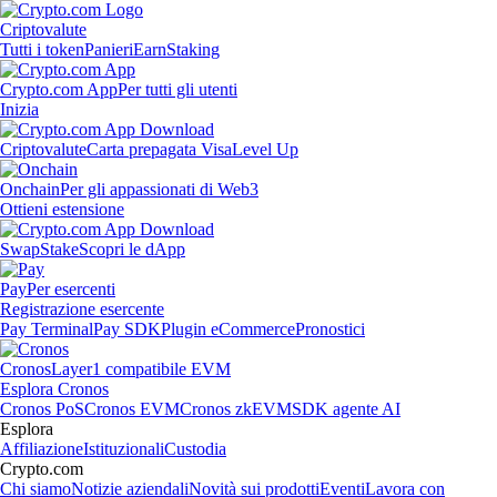
Criptovalute
Tutti i token
Panieri
Earn
Staking
Crypto.com App
Per tutti gli utenti
Inizia
Criptovalute
Carta prepagata Visa
Level Up
Onchain
Per gli appassionati di Web3
Ottieni estensione
Swap
Stake
Scopri le dApp
Pay
Per esercenti
Registrazione esercente
Pay Terminal
Pay SDK
Plugin eCommerce
Pronostici
Cronos
Layer1 compatibile EVM
Esplora Cronos
Cronos PoS
Cronos EVM
Cronos zkEVM
SDK agente AI
Esplora
Affiliazione
Istituzionali
Custodia
Crypto.com
Chi siamo
Notizie aziendali
Novità sui prodotti
Eventi
Lavora con