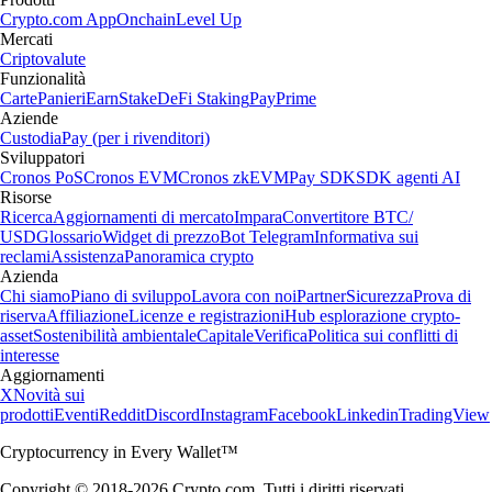
Crypto.com App
Onchain
Level Up
Mercati
Criptovalute
Funzionalità
Carte
Panieri
Earn
Stake
DeFi Staking
Pay
Prime
Aziende
Custodia
Pay (per i rivenditori)
Sviluppatori
Cronos PoS
Cronos EVM
Cronos zkEVM
Pay SDK
SDK agenti AI
Risorse
Ricerca
Aggiornamenti di mercato
Impara
Convertitore BTC/
USD
Glossario
Widget di prezzo
Bot Telegram
Informativa sui
reclami
Assistenza
Panoramica crypto
Azienda
Chi siamo
Piano di sviluppo
Lavora con noi
Partner
Sicurezza
Prova di
riserva
Affiliazione
Licenze e registrazioni
Hub esplorazione crypto-
asset
Sostenibilità ambientale
Capitale
Verifica
Politica sui conflitti di
interesse
Aggiornamenti
X
Novità sui
prodotti
Eventi
Reddit
Discord
Instagram
Facebook
Linkedin
TradingView
Cryptocurrency in Every Wallet™
Copyright © 2018-2026 Crypto.com. Tutti i diritti riservati.