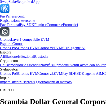
Swap
Stake
Scopri le dApp
Pay
Per esercenti
Registrazione esercente
Pay Terminal
Pay SDK
Plugin eCommerce
Pronostici
Cronos
Layer1 compatibile EVM
Esplora Cronos
Cronos PoS
Cronos EVM
Cronos zkEVM
SDK agente AI
Esplora
Affiliazione
Istituzionali
Custodia
Crypto.com
Chi siamo
Notizie aziendali
Novità sui prodotti
Eventi
Lavora con noi
Par
Sviluppatori
Cronos PoS
Cronos EVM
Cronos zkEVM
Pay SDK
SDK agente AI
MCP
Impara
Impara
Bitcoin
Ricerca
Aggiornamenti di mercato
CRIPTO
Scambia Dollar General Corporati