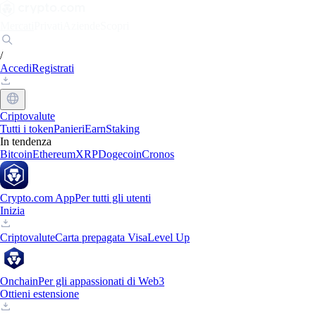
Mercati
Privati
Aziende
Scopri
/
Accedi
Registrati
Criptovalute
Tutti i token
Panieri
Earn
Staking
In tendenza
Bitcoin
Ethereum
XRP
Dogecoin
Cronos
Crypto.com App
Per tutti gli utenti
Inizia
Criptovalute
Carta prepagata Visa
Level Up
Onchain
Per gli appassionati di Web3
Ottieni estensione