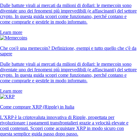
Dalle battute virali ai mercati da milioni di dollari: le memecoin sono
diventate uno dei fenomeni più imprevedibili (e affascinanti) del settore
crypto. In questa guida scopri come funzionano, perché contano e
come comprarle e gestirle in modo informato.
Learn more
Che cos'è una memecoin? Definizione, esempi e tutto quello che c'è da
sapere
Dalle battute virali ai mercati da milioni di dollari: le memecoin sono
diventate uno dei fenomeni più imprevedibili (e affascinanti) del settore
crypto. In questa guida scopri come funzionano, perché contano e
come comprarle e gestirle in modo informato.
Learn more
Come comprare XRP (Ripple) in Italia
L'XRP è la criptovaluta innovativa di Ripple, progettata per
rivoluzionare i pagamenti transfrontalieri grazie a velocità elevate e
costi contenuti. Scopri come acquistare XRP in modo sicuro con
questa semplice guida passo dopo passo.