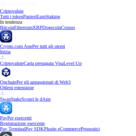
Criptovalute
Tutti i token
Panieri
Earn
Staking
In tendenza
Bitcoin
Ethereum
XRP
Dogecoin
Cronos
Crypto.com App
Per tutti gli utenti
Inizia
Criptovalute
Carta prepagata Visa
Level Up
Onchain
Per gli appassionati di Web3
Ottieni estensione
Swap
Stake
Scopri le dApp
Pay
Per esercenti
Registrazione esercente
Pay Terminal
Pay SDK
Plugin eCommerce
Pronostici