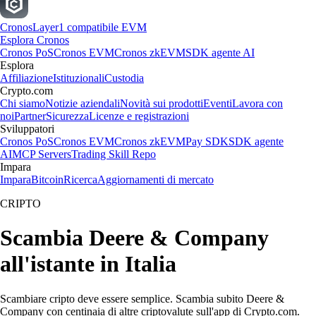
Cronos
Layer1 compatibile EVM
Esplora Cronos
Cronos PoS
Cronos EVM
Cronos zkEVM
SDK agente AI
Esplora
Affiliazione
Istituzionali
Custodia
Crypto.com
Chi siamo
Notizie aziendali
Novità sui prodotti
Eventi
Lavora con
noi
Partner
Sicurezza
Licenze e registrazioni
Sviluppatori
Cronos PoS
Cronos EVM
Cronos zkEVM
Pay SDK
SDK agente
AI
MCP Servers
Trading Skill Repo
Impara
Impara
Bitcoin
Ricerca
Aggiornamenti di mercato
CRIPTO
Scambia Deere & Company
all'istante in Italia
Scambiare cripto deve essere semplice. Scambia subito Deere &
Company con centinaia di altre criptovalute sull'app di Crypto.com.