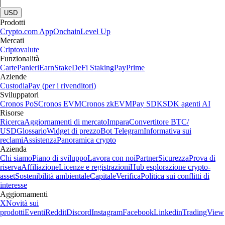
|
USD
Prodotti
Crypto.com App
Onchain
Level Up
Mercati
Criptovalute
Funzionalità
Carte
Panieri
Earn
Stake
DeFi Staking
Pay
Prime
Aziende
Custodia
Pay (per i rivenditori)
Sviluppatori
Cronos PoS
Cronos EVM
Cronos zkEVM
Pay SDK
SDK agenti AI
Risorse
Ricerca
Aggiornamenti di mercato
Impara
Convertitore BTC/
USD
Glossario
Widget di prezzo
Bot Telegram
Informativa sui
reclami
Assistenza
Panoramica crypto
Azienda
Chi siamo
Piano di sviluppo
Lavora con noi
Partner
Sicurezza
Prova di
riserva
Affiliazione
Licenze e registrazioni
Hub esplorazione crypto-
asset
Sostenibilità ambientale
Capitale
Verifica
Politica sui conflitti di
interesse
Aggiornamenti
X
Novità sui
prodotti
Eventi
Reddit
Discord
Instagram
Facebook
Linkedin
TradingView