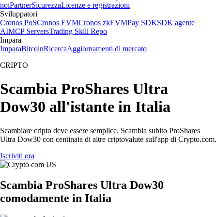
noi
Partner
Sicurezza
Licenze e registrazioni
Sviluppatori
Cronos PoS
Cronos EVM
Cronos zkEVM
Pay SDK
SDK agente
AI
MCP Servers
Trading Skill Repo
Impara
Impara
Bitcoin
Ricerca
Aggiornamenti di mercato
CRIPTO
Scambia ProShares Ultra
Dow30 all'istante in Italia
Scambiare cripto deve essere semplice. Scambia subito ProShares
Ultra Dow30 con centinaia di altre criptovalute sull'app di Crypto.com.
Iscriviti ora
Scambia ProShares Ultra Dow30
comodamente in Italia