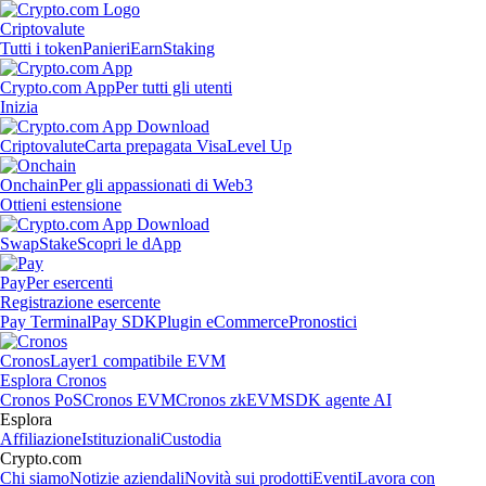
Criptovalute
Tutti i token
Panieri
Earn
Staking
Crypto.com App
Per tutti gli utenti
Inizia
Criptovalute
Carta prepagata Visa
Level Up
Onchain
Per gli appassionati di Web3
Ottieni estensione
Swap
Stake
Scopri le dApp
Pay
Per esercenti
Registrazione esercente
Pay Terminal
Pay SDK
Plugin eCommerce
Pronostici
Cronos
Layer1 compatibile EVM
Esplora Cronos
Cronos PoS
Cronos EVM
Cronos zkEVM
SDK agente AI
Esplora
Affiliazione
Istituzionali
Custodia
Crypto.com
Chi siamo
Notizie aziendali
Novità sui prodotti
Eventi
Lavora con