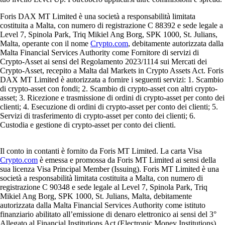
Foris DAX MT Limited è una società a responsabilità limitata
costituita a Malta, con numero di registrazione C 88392 e sede legale a
Level 7, Spinola Park, Triq Mikiel Ang Borg, SPK 1000, St. Julians,
Malta, operante con il nome
Crypto.com
, debitamente autorizzata dalla
Malta Financial Services Authority come Fornitore di servizi di
Crypto-Asset ai sensi del Regolamento 2023/1114 sui Mercati dei
Crypto-Asset, recepito a Malta dal Markets in Crypto Assets Act. Foris
DAX MT Limited è autorizzata a fornire i seguenti servizi: 1. Scambio
di crypto-asset con fondi; 2. Scambio di crypto-asset con altri crypto-
asset; 3. Ricezione e trasmissione di ordini di crypto-asset per conto dei
clienti; 4. Esecuzione di ordini di crypto-asset per conto dei clienti; 5.
Servizi di trasferimento di crypto-asset per conto dei clienti; 6.
Custodia e gestione di crypto-asset per conto dei clienti.
Il conto in contanti è fornito da Foris MT Limited. La carta Visa
Crypto.com
è emessa e promossa da Foris MT Limited ai sensi della
sua licenza Visa Principal Member (Issuing). Foris MT Limited è una
società a responsabilità limitata costituita a Malta, con numero di
registrazione C 90348 e sede legale al Level 7, Spinola Park, Triq
Mikiel Ang Borg, SPK 1000, St. Julians, Malta, debitamente
autorizzata dalla Malta Financial Services Authority come istituto
finanziario abilitato all’emissione di denaro elettronico ai sensi del 3°
Allegato al Financial Institutions Act (Electronic Money Institutions).