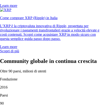
Learn more
Come comprare XRP (Ripple) in Italia
L'XRP è la criptovaluta innovativa di Ripple, progettata per
rivoluzionare i pagamenti transfrontalieri grazie a velocità elevate e
costi contenuti. Scopri come acquistare XRP in modo sicuro con
questa semplice guida passo dopo passo.
Learn more
Scopri di più
Community globale in continua crescita
Oltre 90 paesi, milioni di utenti
Fondazione
2016
Paesi
90