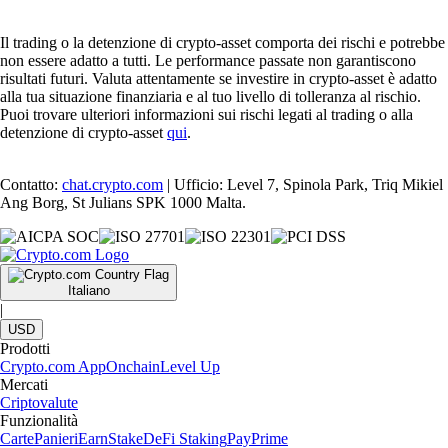
Il trading o la detenzione di crypto-asset comporta dei rischi e potrebbe
non essere adatto a tutti. Le performance passate non garantiscono
risultati futuri. Valuta attentamente se investire in crypto-asset è adatto
alla tua situazione finanziaria e al tuo livello di tolleranza al rischio.
Puoi trovare ulteriori informazioni sui rischi legati al trading o alla
detenzione di crypto-asset
qui
.
Contatto:
chat.crypto.com
| Ufficio: Level 7, Spinola Park, Triq Mikiel
Ang Borg, St Julians SPK 1000 Malta.
Italiano
|
USD
Prodotti
Crypto.com App
Onchain
Level Up
Mercati
Criptovalute
Funzionalità
Carte
Panieri
Earn
Stake
DeFi Staking
Pay
Prime