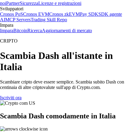
noi
Partner
Sicurezza
Licenze e registrazioni
Sviluppatori
Cronos PoS
Cronos EVM
Cronos zkEVM
Pay SDK
SDK agente
AI
MCP Servers
Trading Skill Repo
Impara
Impara
Bitcoin
Ricerca
Aggiornamenti di mercato
CRIPTO
Scambia Dash all'istante in
Italia
Scambiare cripto deve essere semplice. Scambia subito Dash con
centinaia di altre criptovalute sull'app di Crypto.com.
Iscriviti ora
Scambia Dash comodamente in Italia