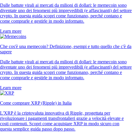
Dalle battute virali ai mercati da milioni di dollari: le memecoin sono
diventate uno dei fenomeni più imprevedibili (e affascinanti) del settore
crypto. In questa guida scopri come funzionano, perché contano e
come comprarle e gestirle in modo informato.
Learn more
Che cos'è una memecoin? Definizione, esempi e tutto quello che c'è da
sapere
Dalle battute virali ai mercati da milioni di dollari: le memecoin sono
diventate uno dei fenomeni più imprevedibili (e affascinanti) del settore
crypto. In questa guida scopri come funzionano, perché contano e
come comprarle e gestirle in modo informato.
Learn more
Come comprare XRP (Ripple) in Italia
L'XRP è la criptovaluta innovativa di Ripple, progettata per
rivoluzionare i pagamenti transfrontalieri grazie a velocità elevate e
costi contenuti. Scopri come acquistare XRP in modo sicuro con
questa semplice guida passo dopo passo.