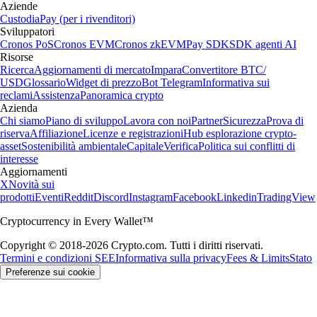
Aziende
Custodia
Pay (per i rivenditori)
Sviluppatori
Cronos PoS
Cronos EVM
Cronos zkEVM
Pay SDK
SDK agenti AI
Risorse
Ricerca
Aggiornamenti di mercato
Impara
Convertitore BTC/
USD
Glossario
Widget di prezzo
Bot Telegram
Informativa sui
reclami
Assistenza
Panoramica crypto
Azienda
Chi siamo
Piano di sviluppo
Lavora con noi
Partner
Sicurezza
Prova di
riserva
Affiliazione
Licenze e registrazioni
Hub esplorazione crypto-
asset
Sostenibilità ambientale
Capitale
Verifica
Politica sui conflitti di
interesse
Aggiornamenti
X
Novità sui
prodotti
Eventi
Reddit
Discord
Instagram
Facebook
Linkedin
TradingView
Cryptocurrency in Every Wallet™
Copyright © 2018-2026 Crypto.com. Tutti i diritti riservati.
Termini e condizioni SEE
Informativa sulla privacy
Fees & Limits
Stato
Preferenze sui cookie