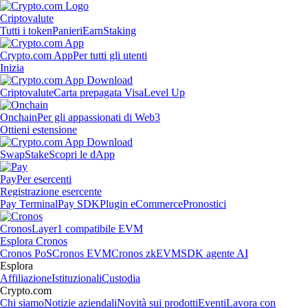
Criptovalute
Tutti i token
Panieri
Earn
Staking
Crypto.com App
Per tutti gli utenti
Inizia
Criptovalute
Carta prepagata Visa
Level Up
Onchain
Per gli appassionati di Web3
Ottieni estensione
Swap
Stake
Scopri le dApp
Pay
Per esercenti
Registrazione esercente
Pay Terminal
Pay SDK
Plugin eCommerce
Pronostici
Cronos
Layer1 compatibile EVM
Esplora Cronos
Cronos PoS
Cronos EVM
Cronos zkEVM
SDK agente AI
Esplora
Affiliazione
Istituzionali
Custodia
Crypto.com
Chi siamo
Notizie aziendali
Novità sui prodotti
Eventi
Lavora con