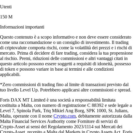
Utenti
150 M
Informazioni importanti
Questo contenuto è a scopo informativo e non deve essere considerato
come una raccomandazione o un consiglio di investimento. Il trading
di criptovalute comporta rischi, come la volatilità dei prezzi e i rischi di
mercato. Prima di decidere di fare trading, considera la tua propensione
al rischio. Premi, riduzioni delle commissioni e altri vantaggi citati in
questo articolo possono essere soggetti a requisiti di idoneità, possesso
di token e possono variare in base ai termini e alle condizioni
applicabili.
*Zero commissioni di trading fino al limite di transazioni previsto dal
tuo livello Level Up. Potrebbero applicarsi altre commissioni e spread.
Foris DAX MT Limited è una società a responsabilità limitata
costituita a Malta, con numero di registrazione C 88392 e sede legale a
Level 7, Spinola Park, Triq Mikiel Ang Borg, SPK 1000, St. Julians,
Malta, operante con il nome
Crypto.com
, debitamente autorizzata dalla
Malta Financial Services Authority come Fornitore di servizi di
Crypto-Asset ai sensi del Regolamento 2023/1114 sui Mercati dei
Crypto-Asset, recepito a Malta dal Markets in Crypto Assets Act. Foris