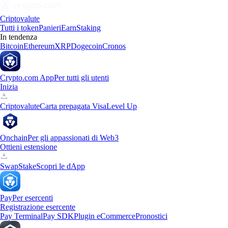
Criptovalute
Tutti i token
Panieri
Earn
Staking
In tendenza
Bitcoin
Ethereum
XRP
Dogecoin
Cronos
Crypto.com App
Per tutti gli utenti
Inizia
Criptovalute
Carta prepagata Visa
Level Up
Onchain
Per gli appassionati di Web3
Ottieni estensione
Swap
Stake
Scopri le dApp
Pay
Per esercenti
Registrazione esercente
Pay Terminal
Pay SDK
Plugin eCommerce
Pronostici