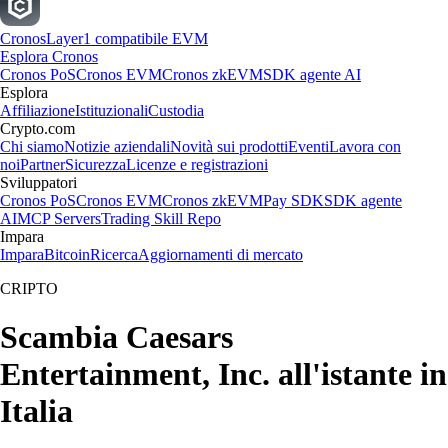
Cronos
Layer1 compatibile EVM
Esplora Cronos
Cronos PoS
Cronos EVM
Cronos zkEVM
SDK agente AI
Esplora
Affiliazione
Istituzionali
Custodia
Crypto.com
Chi siamo
Notizie aziendali
Novità sui prodotti
Eventi
Lavora con
noi
Partner
Sicurezza
Licenze e registrazioni
Sviluppatori
Cronos PoS
Cronos EVM
Cronos zkEVM
Pay SDK
SDK agente
AI
MCP Servers
Trading Skill Repo
Impara
Impara
Bitcoin
Ricerca
Aggiornamenti di mercato
CRIPTO
Scambia Caesars
Entertainment, Inc. all'istante in
Italia