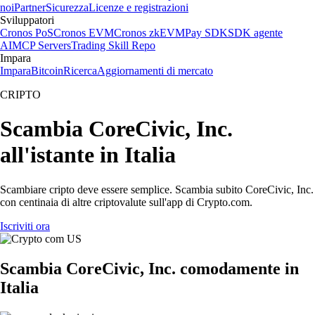
noi
Partner
Sicurezza
Licenze e registrazioni
Sviluppatori
Cronos PoS
Cronos EVM
Cronos zkEVM
Pay SDK
SDK agente
AI
MCP Servers
Trading Skill Repo
Impara
Impara
Bitcoin
Ricerca
Aggiornamenti di mercato
CRIPTO
Scambia CoreCivic, Inc.
all'istante in Italia
Scambiare cripto deve essere semplice. Scambia subito CoreCivic, Inc.
con centinaia di altre criptovalute sull'app di Crypto.com.
Iscriviti ora
Scambia CoreCivic, Inc. comodamente in
Italia