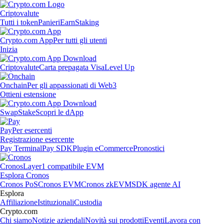
Criptovalute
Tutti i token
Panieri
Earn
Staking
Crypto.com App
Per tutti gli utenti
Inizia
Criptovalute
Carta prepagata Visa
Level Up
Onchain
Per gli appassionati di Web3
Ottieni estensione
Swap
Stake
Scopri le dApp
Pay
Per esercenti
Registrazione esercente
Pay Terminal
Pay SDK
Plugin eCommerce
Pronostici
Cronos
Layer1 compatibile EVM
Esplora Cronos
Cronos PoS
Cronos EVM
Cronos zkEVM
SDK agente AI
Esplora
Affiliazione
Istituzionali
Custodia
Crypto.com
Chi siamo
Notizie aziendali
Novità sui prodotti
Eventi
Lavora con