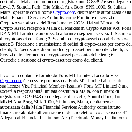
costituita a Malta, con numero di registrazione C 88392 e sede legale a
Level 7, Spinola Park, Triq Mikiel Ang Borg, SPK 1000, St. Julians,
Malta, operante con il nome
Crypto.com
, debitamente autorizzata dalla
Malta Financial Services Authority come Fornitore di servizi di
Crypto-Asset ai sensi del Regolamento 2023/1114 sui Mercati dei
Crypto-Asset, recepito a Malta dal Markets in Crypto Assets Act. Foris
DAX MT Limited è autorizzata a fornire i seguenti servizi: 1. Scambio
di crypto-asset con fondi; 2. Scambio di crypto-asset con altri crypto-
asset; 3. Ricezione e trasmissione di ordini di crypto-asset per conto dei
clienti; 4. Esecuzione di ordini di crypto-asset per conto dei clienti; 5.
Servizi di trasferimento di crypto-asset per conto dei clienti; 6.
Custodia e gestione di crypto-asset per conto dei clienti.
Il conto in contanti è fornito da Foris MT Limited. La carta Visa
Crypto.com
è emessa e promossa da Foris MT Limited ai sensi della
sua licenza Visa Principal Member (Issuing). Foris MT Limited è una
società a responsabilità limitata costituita a Malta, con numero di
registrazione C 90348 e sede legale al Level 7, Spinola Park, Triq
Mikiel Ang Borg, SPK 1000, St. Julians, Malta, debitamente
autorizzata dalla Malta Financial Services Authority come istituto
finanziario abilitato all’emissione di denaro elettronico ai sensi del 3°
Allegato al Financial Institutions Act (Electronic Money Institutions).