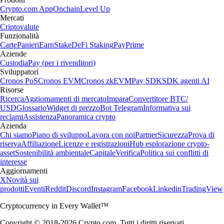
Crypto.com App
Onchain
Level Up
Mercati
Criptovalute
Funzionalità
Carte
Panieri
Earn
Stake
DeFi Staking
Pay
Prime
Aziende
Custodia
Pay (per i rivenditori)
Sviluppatori
Cronos PoS
Cronos EVM
Cronos zkEVM
Pay SDK
SDK agenti AI
Risorse
Ricerca
Aggiornamenti di mercato
Impara
Convertitore BTC/
USD
Glossario
Widget di prezzo
Bot Telegram
Informativa sui
reclami
Assistenza
Panoramica crypto
Azienda
Chi siamo
Piano di sviluppo
Lavora con noi
Partner
Sicurezza
Prova di
riserva
Affiliazione
Licenze e registrazioni
Hub esplorazione crypto-
asset
Sostenibilità ambientale
Capitale
Verifica
Politica sui conflitti di
interesse
Aggiornamenti
X
Novità sui
prodotti
Eventi
Reddit
Discord
Instagram
Facebook
Linkedin
TradingView
Cryptocurrency in Every Wallet™
Copyright © 2018-2026 Crypto.com. Tutti i diritti riservati.