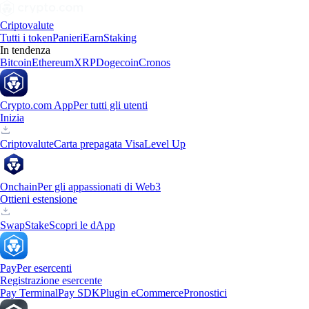
Criptovalute
Tutti i token
Panieri
Earn
Staking
In tendenza
Bitcoin
Ethereum
XRP
Dogecoin
Cronos
Crypto.com App
Per tutti gli utenti
Inizia
Criptovalute
Carta prepagata Visa
Level Up
Onchain
Per gli appassionati di Web3
Ottieni estensione
Swap
Stake
Scopri le dApp
Pay
Per esercenti
Registrazione esercente
Pay Terminal
Pay SDK
Plugin eCommerce
Pronostici