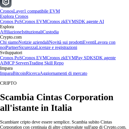
Cronos
Layer1 compatibile EVM
Esplora Cronos
Cronos PoS
Cronos EVM
Cronos zkEVM
SDK agente AI
Esplora
Affiliazione
Istituzionali
Custodia
Crypto.com
Chi siamo
Notizie aziendali
Novità sui prodotti
Eventi
Lavora con
noi
Partner
Sicurezza
Licenze e registrazioni
Sviluppatori
Cronos PoS
Cronos EVM
Cronos zkEVM
Pay SDK
SDK agente
AI
MCP Servers
Trading Skill Repo
Impara
Impara
Bitcoin
Ricerca
Aggiornamenti di mercato
CRIPTO
Scambia Cintas Corporation
all'istante in Italia
Scambiare cripto deve essere semplice. Scambia subito Cintas
Corporation con centinaia di altre criptovalute sull'app di Crypto.com.