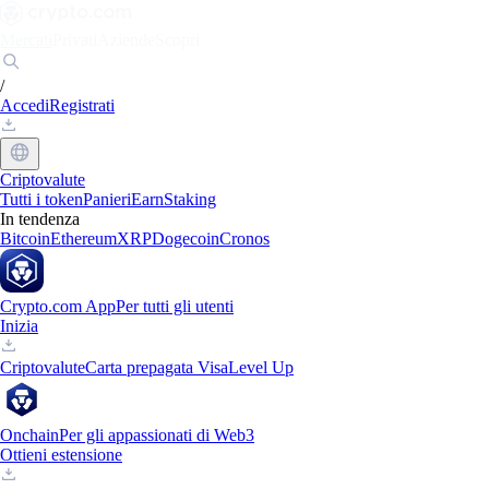
Mercati
Privati
Aziende
Scopri
/
Accedi
Registrati
Criptovalute
Tutti i token
Panieri
Earn
Staking
In tendenza
Bitcoin
Ethereum
XRP
Dogecoin
Cronos
Crypto.com App
Per tutti gli utenti
Inizia
Criptovalute
Carta prepagata Visa
Level Up
Onchain
Per gli appassionati di Web3
Ottieni estensione