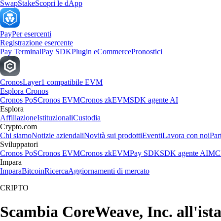
Swap
Stake
Scopri le dApp
Pay
Per esercenti
Registrazione esercente
Pay Terminal
Pay SDK
Plugin eCommerce
Pronostici
Cronos
Layer1 compatibile EVM
Esplora Cronos
Cronos PoS
Cronos EVM
Cronos zkEVM
SDK agente AI
Esplora
Affiliazione
Istituzionali
Custodia
Crypto.com
Chi siamo
Notizie aziendali
Novità sui prodotti
Eventi
Lavora con noi
Par
Sviluppatori
Cronos PoS
Cronos EVM
Cronos zkEVM
Pay SDK
SDK agente AI
MCP
Impara
Impara
Bitcoin
Ricerca
Aggiornamenti di mercato
CRIPTO
Scambia CoreWeave, Inc. all'istan