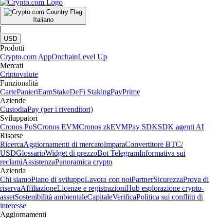
Italiano
|
USD
Prodotti
Crypto.com App
Onchain
Level Up
Mercati
Criptovalute
Funzionalità
Carte
Panieri
Earn
Stake
DeFi Staking
Pay
Prime
Aziende
Custodia
Pay (per i rivenditori)
Sviluppatori
Cronos PoS
Cronos EVM
Cronos zkEVM
Pay SDK
SDK agenti AI
Risorse
Ricerca
Aggiornamenti di mercato
Impara
Convertitore BTC/
USD
Glossario
Widget di prezzo
Bot Telegram
Informativa sui
reclami
Assistenza
Panoramica crypto
Azienda
Chi siamo
Piano di sviluppo
Lavora con noi
Partner
Sicurezza
Prova di
riserva
Affiliazione
Licenze e registrazioni
Hub esplorazione crypto-
asset
Sostenibilità ambientale
Capitale
Verifica
Politica sui conflitti di
interesse
Aggiornamenti