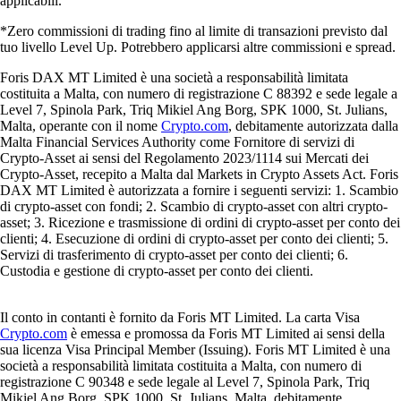
applicabili.
*Zero commissioni di trading fino al limite di transazioni previsto dal
tuo livello Level Up. Potrebbero applicarsi altre commissioni e spread.
Foris DAX MT Limited è una società a responsabilità limitata
costituita a Malta, con numero di registrazione C 88392 e sede legale a
Level 7, Spinola Park, Triq Mikiel Ang Borg, SPK 1000, St. Julians,
Malta, operante con il nome
Crypto.com
, debitamente autorizzata dalla
Malta Financial Services Authority come Fornitore di servizi di
Crypto-Asset ai sensi del Regolamento 2023/1114 sui Mercati dei
Crypto-Asset, recepito a Malta dal Markets in Crypto Assets Act. Foris
DAX MT Limited è autorizzata a fornire i seguenti servizi: 1. Scambio
di crypto-asset con fondi; 2. Scambio di crypto-asset con altri crypto-
asset; 3. Ricezione e trasmissione di ordini di crypto-asset per conto dei
clienti; 4. Esecuzione di ordini di crypto-asset per conto dei clienti; 5.
Servizi di trasferimento di crypto-asset per conto dei clienti; 6.
Custodia e gestione di crypto-asset per conto dei clienti.
Il conto in contanti è fornito da Foris MT Limited. La carta Visa
Crypto.com
è emessa e promossa da Foris MT Limited ai sensi della
sua licenza Visa Principal Member (Issuing). Foris MT Limited è una
società a responsabilità limitata costituita a Malta, con numero di
registrazione C 90348 e sede legale al Level 7, Spinola Park, Triq
Mikiel Ang Borg, SPK 1000, St. Julians, Malta, debitamente