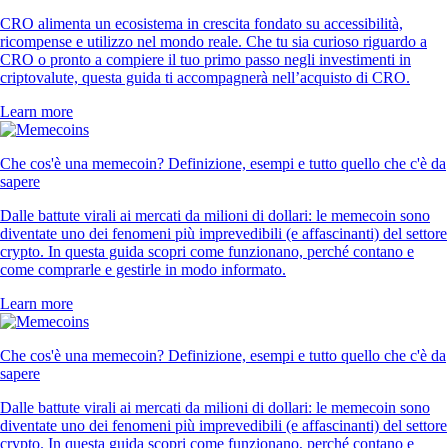
CRO alimenta un ecosistema in crescita fondato su accessibilità,
ricompense e utilizzo nel mondo reale. Che tu sia curioso riguardo a
CRO o pronto a compiere il tuo primo passo negli investimenti in
criptovalute, questa guida ti accompagnerà nell’acquisto di CRO.
Learn more
Che cos'è una memecoin? Definizione, esempi e tutto quello che c'è da
sapere
Dalle battute virali ai mercati da milioni di dollari: le memecoin sono
diventate uno dei fenomeni più imprevedibili (e affascinanti) del settore
crypto. In questa guida scopri come funzionano, perché contano e
come comprarle e gestirle in modo informato.
Learn more
Che cos'è una memecoin? Definizione, esempi e tutto quello che c'è da
sapere
Dalle battute virali ai mercati da milioni di dollari: le memecoin sono
diventate uno dei fenomeni più imprevedibili (e affascinanti) del settore
crypto. In questa guida scopri come funzionano, perché contano e