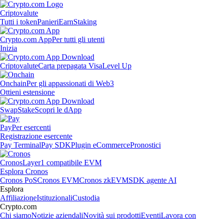
Criptovalute
Tutti i token
Panieri
Earn
Staking
Crypto.com App
Per tutti gli utenti
Inizia
Criptovalute
Carta prepagata Visa
Level Up
Onchain
Per gli appassionati di Web3
Ottieni estensione
Swap
Stake
Scopri le dApp
Pay
Per esercenti
Registrazione esercente
Pay Terminal
Pay SDK
Plugin eCommerce
Pronostici
Cronos
Layer1 compatibile EVM
Esplora Cronos
Cronos PoS
Cronos EVM
Cronos zkEVM
SDK agente AI
Esplora
Affiliazione
Istituzionali
Custodia
Crypto.com
Chi siamo
Notizie aziendali
Novità sui prodotti
Eventi
Lavora con