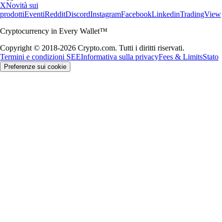
X
Novità sui
prodotti
Eventi
Reddit
Discord
Instagram
Facebook
Linkedin
TradingView
Cryptocurrency in Every Wallet™
Copyright © 2018-2026 Crypto.com. Tutti i diritti riservati.
Termini e condizioni SEE
Informativa sulla privacy
Fees & Limits
Stato
Preferenze sui cookie