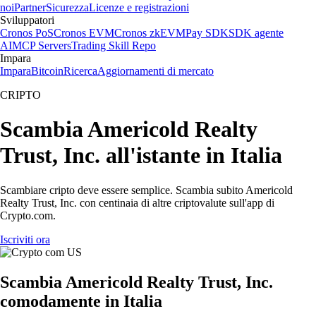
noi
Partner
Sicurezza
Licenze e registrazioni
Sviluppatori
Cronos PoS
Cronos EVM
Cronos zkEVM
Pay SDK
SDK agente
AI
MCP Servers
Trading Skill Repo
Impara
Impara
Bitcoin
Ricerca
Aggiornamenti di mercato
CRIPTO
Scambia Americold Realty
Trust, Inc. all'istante in Italia
Scambiare cripto deve essere semplice. Scambia subito Americold
Realty Trust, Inc. con centinaia di altre criptovalute sull'app di
Crypto.com.
Iscriviti ora
Scambia Americold Realty Trust, Inc.
comodamente in Italia