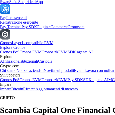
Swap
Stake
Scopri le dApp
Pay
Per esercenti
Registrazione esercente
Pay Terminal
Pay SDK
Plugin eCommerce
Pronostici
Cronos
Layer1 compatibile EVM
Esplora Cronos
Cronos PoS
Cronos EVM
Cronos zkEVM
SDK agente AI
Esplora
Affiliazione
Istituzionali
Custodia
Crypto.com
Chi siamo
Notizie aziendali
Novità sui prodotti
Eventi
Lavora con noi
Par
Sviluppatori
Cronos PoS
Cronos EVM
Cronos zkEVM
Pay SDK
SDK agente AI
MCP
Impara
Impara
Bitcoin
Ricerca
Aggiornamenti di mercato
CRIPTO
Scambia Capital One Financial Co