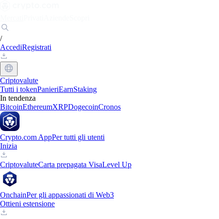
Mercati
Privati
Aziende
Scopri
/
Accedi
Registrati
Criptovalute
Tutti i token
Panieri
Earn
Staking
In tendenza
Bitcoin
Ethereum
XRP
Dogecoin
Cronos
Crypto.com App
Per tutti gli utenti
Inizia
Criptovalute
Carta prepagata Visa
Level Up
Onchain
Per gli appassionati di Web3
Ottieni estensione