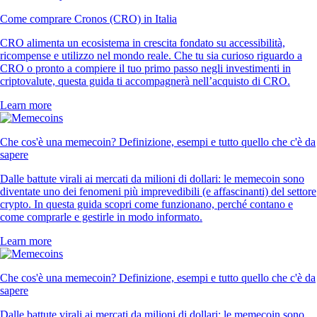
Come comprare Cronos (CRO) in Italia
CRO alimenta un ecosistema in crescita fondato su accessibilità,
ricompense e utilizzo nel mondo reale. Che tu sia curioso riguardo a
CRO o pronto a compiere il tuo primo passo negli investimenti in
criptovalute, questa guida ti accompagnerà nell’acquisto di CRO.
Learn more
Che cos'è una memecoin? Definizione, esempi e tutto quello che c'è da
sapere
Dalle battute virali ai mercati da milioni di dollari: le memecoin sono
diventate uno dei fenomeni più imprevedibili (e affascinanti) del settore
crypto. In questa guida scopri come funzionano, perché contano e
come comprarle e gestirle in modo informato.
Learn more
Che cos'è una memecoin? Definizione, esempi e tutto quello che c'è da
sapere
Dalle battute virali ai mercati da milioni di dollari: le memecoin sono