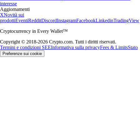
interesse
Aggiornamenti
X
Novità sui
prodotti
Eventi
Reddit
Discord
Instagram
Facebook
Linkedin
TradingView
Cryptocurrency in Every Wallet™
Copyright © 2018-2026 Crypto.com. Tutti i diritti riservati.
Termini e condizioni SEE
Informativa sulla privacy
Fees & Limits
Stato
Preferenze sui cookie