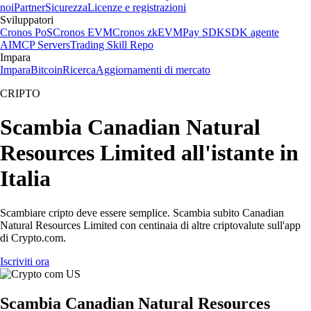
noi
Partner
Sicurezza
Licenze e registrazioni
Sviluppatori
Cronos PoS
Cronos EVM
Cronos zkEVM
Pay SDK
SDK agente
AI
MCP Servers
Trading Skill Repo
Impara
Impara
Bitcoin
Ricerca
Aggiornamenti di mercato
CRIPTO
Scambia Canadian Natural
Resources Limited all'istante in
Italia
Scambiare cripto deve essere semplice. Scambia subito Canadian
Natural Resources Limited con centinaia di altre criptovalute sull'app
di Crypto.com.
Iscriviti ora
Scambia Canadian Natural Resources