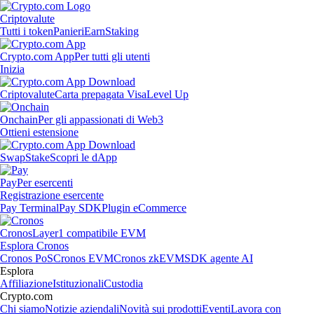
Criptovalute
Tutti i token
Panieri
Earn
Staking
Crypto.com App
Per tutti gli utenti
Inizia
Criptovalute
Carta prepagata Visa
Level Up
Onchain
Per gli appassionati di Web3
Ottieni estensione
Swap
Stake
Scopri le dApp
Pay
Per esercenti
Registrazione esercente
Pay Terminal
Pay SDK
Plugin eCommerce
Cronos
Layer1 compatibile EVM
Esplora Cronos
Cronos PoS
Cronos EVM
Cronos zkEVM
SDK agente AI
Esplora
Affiliazione
Istituzionali
Custodia
Crypto.com
Chi siamo
Notizie aziendali
Novità sui prodotti
Eventi
Lavora con