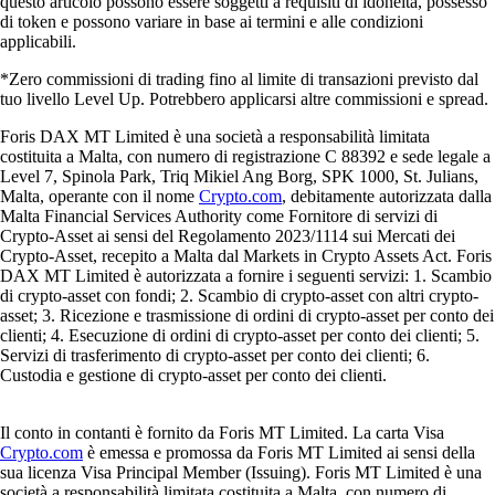
questo articolo possono essere soggetti a requisiti di idoneità, possesso
di token e possono variare in base ai termini e alle condizioni
applicabili.
*Zero commissioni di trading fino al limite di transazioni previsto dal
tuo livello Level Up. Potrebbero applicarsi altre commissioni e spread.
Foris DAX MT Limited è una società a responsabilità limitata
costituita a Malta, con numero di registrazione C 88392 e sede legale a
Level 7, Spinola Park, Triq Mikiel Ang Borg, SPK 1000, St. Julians,
Malta, operante con il nome
Crypto.com
, debitamente autorizzata dalla
Malta Financial Services Authority come Fornitore di servizi di
Crypto-Asset ai sensi del Regolamento 2023/1114 sui Mercati dei
Crypto-Asset, recepito a Malta dal Markets in Crypto Assets Act. Foris
DAX MT Limited è autorizzata a fornire i seguenti servizi: 1. Scambio
di crypto-asset con fondi; 2. Scambio di crypto-asset con altri crypto-
asset; 3. Ricezione e trasmissione di ordini di crypto-asset per conto dei
clienti; 4. Esecuzione di ordini di crypto-asset per conto dei clienti; 5.
Servizi di trasferimento di crypto-asset per conto dei clienti; 6.
Custodia e gestione di crypto-asset per conto dei clienti.
Il conto in contanti è fornito da Foris MT Limited. La carta Visa
Crypto.com
è emessa e promossa da Foris MT Limited ai sensi della
sua licenza Visa Principal Member (Issuing). Foris MT Limited è una
società a responsabilità limitata costituita a Malta, con numero di