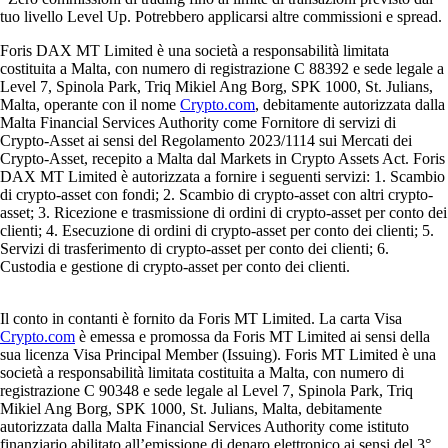
tuo livello Level Up. Potrebbero applicarsi altre commissioni e spread.
Foris DAX MT Limited è una società a responsabilità limitata
costituita a Malta, con numero di registrazione C 88392 e sede legale a
Level 7, Spinola Park, Triq Mikiel Ang Borg, SPK 1000, St. Julians,
Malta, operante con il nome
Crypto.com
, debitamente autorizzata dalla
Malta Financial Services Authority come Fornitore di servizi di
Crypto-Asset ai sensi del Regolamento 2023/1114 sui Mercati dei
Crypto-Asset, recepito a Malta dal Markets in Crypto Assets Act. Foris
DAX MT Limited è autorizzata a fornire i seguenti servizi: 1. Scambio
di crypto-asset con fondi; 2. Scambio di crypto-asset con altri crypto-
asset; 3. Ricezione e trasmissione di ordini di crypto-asset per conto dei
clienti; 4. Esecuzione di ordini di crypto-asset per conto dei clienti; 5.
Servizi di trasferimento di crypto-asset per conto dei clienti; 6.
Custodia e gestione di crypto-asset per conto dei clienti.
Il conto in contanti è fornito da Foris MT Limited. La carta Visa
Crypto.com
è emessa e promossa da Foris MT Limited ai sensi della
sua licenza Visa Principal Member (Issuing). Foris MT Limited è una
società a responsabilità limitata costituita a Malta, con numero di
registrazione C 90348 e sede legale al Level 7, Spinola Park, Triq
Mikiel Ang Borg, SPK 1000, St. Julians, Malta, debitamente
autorizzata dalla Malta Financial Services Authority come istituto
finanziario abilitato all’emissione di denaro elettronico ai sensi del 3°