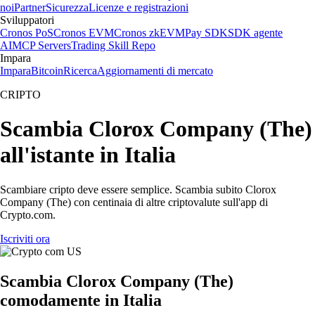
noi
Partner
Sicurezza
Licenze e registrazioni
Sviluppatori
Cronos PoS
Cronos EVM
Cronos zkEVM
Pay SDK
SDK agente
AI
MCP Servers
Trading Skill Repo
Impara
Impara
Bitcoin
Ricerca
Aggiornamenti di mercato
CRIPTO
Scambia Clorox Company (The)
all'istante in Italia
Scambiare cripto deve essere semplice. Scambia subito Clorox
Company (The) con centinaia di altre criptovalute sull'app di
Crypto.com.
Iscriviti ora
Scambia Clorox Company (The)
comodamente in Italia