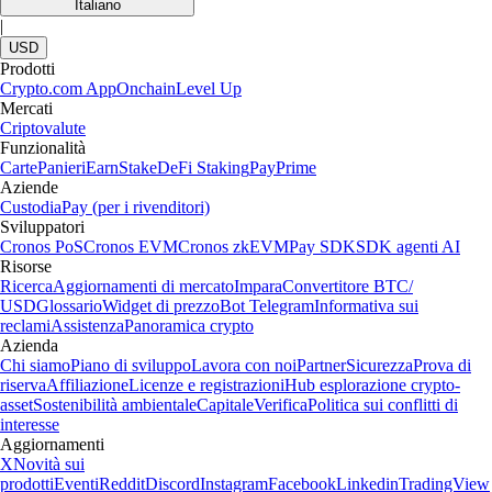
Italiano
|
USD
Prodotti
Crypto.com App
Onchain
Level Up
Mercati
Criptovalute
Funzionalità
Carte
Panieri
Earn
Stake
DeFi Staking
Pay
Prime
Aziende
Custodia
Pay (per i rivenditori)
Sviluppatori
Cronos PoS
Cronos EVM
Cronos zkEVM
Pay SDK
SDK agenti AI
Risorse
Ricerca
Aggiornamenti di mercato
Impara
Convertitore BTC/
USD
Glossario
Widget di prezzo
Bot Telegram
Informativa sui
reclami
Assistenza
Panoramica crypto
Azienda
Chi siamo
Piano di sviluppo
Lavora con noi
Partner
Sicurezza
Prova di
riserva
Affiliazione
Licenze e registrazioni
Hub esplorazione crypto-
asset
Sostenibilità ambientale
Capitale
Verifica
Politica sui conflitti di
interesse
Aggiornamenti
X
Novità sui
prodotti
Eventi
Reddit
Discord
Instagram
Facebook
Linkedin
TradingView