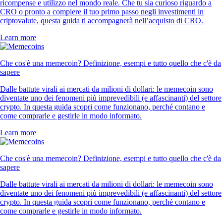
ricompense e utilizzo nel mondo reale. Che tu sia curioso riguardo a
CRO o pronto a compiere il tuo primo passo negli investimenti in
criptovalute, questa guida ti accompagnerà nell’acquisto di CRO.
Learn more
Che cos'è una memecoin? Definizione, esempi e tutto quello che c'è da
sapere
Dalle battute virali ai mercati da milioni di dollari: le memecoin sono
diventate uno dei fenomeni più imprevedibili (e affascinanti) del settore
crypto. In questa guida scopri come funzionano, perché contano e
come comprarle e gestirle in modo informato.
Learn more
Che cos'è una memecoin? Definizione, esempi e tutto quello che c'è da
sapere
Dalle battute virali ai mercati da milioni di dollari: le memecoin sono
diventate uno dei fenomeni più imprevedibili (e affascinanti) del settore
crypto. In questa guida scopri come funzionano, perché contano e
come comprarle e gestirle in modo informato.