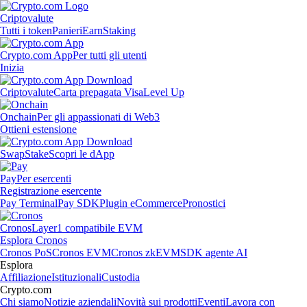
Criptovalute
Tutti i token
Panieri
Earn
Staking
Crypto.com App
Per tutti gli utenti
Inizia
Criptovalute
Carta prepagata Visa
Level Up
Onchain
Per gli appassionati di Web3
Ottieni estensione
Swap
Stake
Scopri le dApp
Pay
Per esercenti
Registrazione esercente
Pay Terminal
Pay SDK
Plugin eCommerce
Pronostici
Cronos
Layer1 compatibile EVM
Esplora Cronos
Cronos PoS
Cronos EVM
Cronos zkEVM
SDK agente AI
Esplora
Affiliazione
Istituzionali
Custodia
Crypto.com
Chi siamo
Notizie aziendali
Novità sui prodotti
Eventi
Lavora con