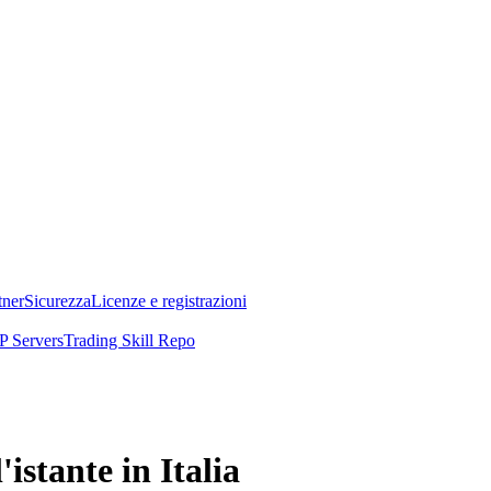
tner
Sicurezza
Licenze e registrazioni
 Servers
Trading Skill Repo
istante in Italia