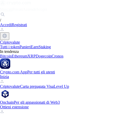
Mercati
Privati
Aziende
Scopri
/
Accedi
Registrati
Criptovalute
Tutti i token
Panieri
Earn
Staking
In tendenza
Bitcoin
Ethereum
XRP
Dogecoin
Cronos
Crypto.com App
Per tutti gli utenti
Inizia
Criptovalute
Carta prepagata Visa
Level Up
Onchain
Per gli appassionati di Web3
Ottieni estensione