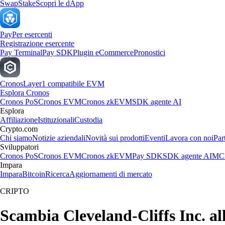
Swap
Stake
Scopri le dApp
Pay
Per esercenti
Registrazione esercente
Pay Terminal
Pay SDK
Plugin eCommerce
Pronostici
Cronos
Layer1 compatibile EVM
Esplora Cronos
Cronos PoS
Cronos EVM
Cronos zkEVM
SDK agente AI
Esplora
Affiliazione
Istituzionali
Custodia
Crypto.com
Chi siamo
Notizie aziendali
Novità sui prodotti
Eventi
Lavora con noi
Par
Sviluppatori
Cronos PoS
Cronos EVM
Cronos zkEVM
Pay SDK
SDK agente AI
MCP
Impara
Impara
Bitcoin
Ricerca
Aggiornamenti di mercato
CRIPTO
Scambia Cleveland-Cliffs Inc. all'