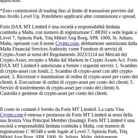
applicabili.
*Zero commissioni di trading fino al limite di transazioni previsto dal
tuo livello Level Up. Potrebbero applicarsi altre commissioni e spread.
Foris DAX MT Limited è una società a responsabilità limitata
costituita a Malta, con numero di registrazione C 88392 e sede legale a
Level 7, Spinola Park, Triq Mikiel Ang Borg, SPK 1000, St. Julians,
Malta, operante con il nome
Crypto.com
, debitamente autorizzata dalla
Malta Financial Services Authority come Fornitore di servizi di
Crypto-Asset ai sensi del Regolamento 2023/1114 sui Mercati dei
Crypto-Asset, recepito a Malta dal Markets in Crypto Assets Act. Foris
DAX MT Limited è autorizzata a fornire i seguenti servizi: 1. Scambio
di crypto-asset con fondi; 2. Scambio di crypto-asset con altri crypto-
asset; 3. Ricezione e trasmissione di ordini di crypto-asset per conto dei
clienti; 4. Esecuzione di ordini di crypto-asset per conto dei clienti; 5.
Servizi di trasferimento di crypto-asset per conto dei clienti; 6.
Custodia e gestione di crypto-asset per conto dei clienti.
Il conto in contanti è fornito da Foris MT Limited. La carta Visa
Crypto.com
è emessa e promossa da Foris MT Limited ai sensi della
sua licenza Visa Principal Member (Issuing). Foris MT Limited è una
società a responsabilità limitata costituita a Malta, con numero di
registrazione C 90348 e sede legale al Level 7, Spinola Park, Triq
Mikiel Ang Borg, SPK 1000, St. Julians, Malta, debitamente