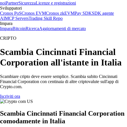
noi
Partner
Sicurezza
Licenze e registrazioni
Sviluppatori
Cronos PoS
Cronos EVM
Cronos zkEVM
Pay SDK
SDK agente
AI
MCP Servers
Trading Skill Repo
Impara
Impara
Bitcoin
Ricerca
Aggiornamenti di mercato
CRIPTO
Scambia Cincinnati Financial
Corporation all'istante in Italia
Scambiare cripto deve essere semplice. Scambia subito Cincinnati
Financial Corporation con centinaia di altre criptovalute sull'app di
Crypto.com.
Iscriviti ora
Scambia Cincinnati Financial Corporation
comodamente in Italia