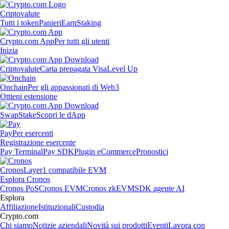
Criptovalute
Tutti i token
Panieri
Earn
Staking
Crypto.com App
Per tutti gli utenti
Inizia
Criptovalute
Carta prepagata Visa
Level Up
Onchain
Per gli appassionati di Web3
Ottieni estensione
Swap
Stake
Scopri le dApp
Pay
Per esercenti
Registrazione esercente
Pay Terminal
Pay SDK
Plugin eCommerce
Pronostici
Cronos
Layer1 compatibile EVM
Esplora Cronos
Cronos PoS
Cronos EVM
Cronos zkEVM
SDK agente AI
Esplora
Affiliazione
Istituzionali
Custodia
Crypto.com
Chi siamo
Notizie aziendali
Novità sui prodotti
Eventi
Lavora con