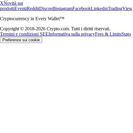
X
Novità sui
prodotti
Eventi
Reddit
Discord
Instagram
Facebook
Linkedin
TradingView
Cryptocurrency in Every Wallet™
Copyright © 2018-2026 Crypto.com. Tutti i diritti riservati.
Termini e condizioni SEE
Informativa sulla privacy
Fees & Limits
Stato
Preferenze sui cookie