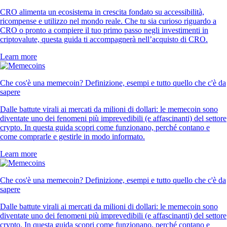
CRO alimenta un ecosistema in crescita fondato su accessibilità,
ricompense e utilizzo nel mondo reale. Che tu sia curioso riguardo a
CRO o pronto a compiere il tuo primo passo negli investimenti in
criptovalute, questa guida ti accompagnerà nell’acquisto di CRO.
Learn more
Che cos'è una memecoin? Definizione, esempi e tutto quello che c'è da
sapere
Dalle battute virali ai mercati da milioni di dollari: le memecoin sono
diventate uno dei fenomeni più imprevedibili (e affascinanti) del settore
crypto. In questa guida scopri come funzionano, perché contano e
come comprarle e gestirle in modo informato.
Learn more
Che cos'è una memecoin? Definizione, esempi e tutto quello che c'è da
sapere
Dalle battute virali ai mercati da milioni di dollari: le memecoin sono
diventate uno dei fenomeni più imprevedibili (e affascinanti) del settore
crypto. In questa guida scopri come funzionano, perché contano e