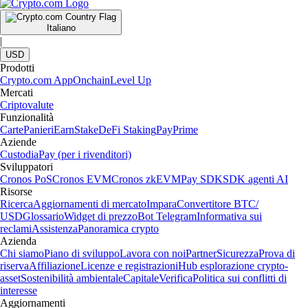
Italiano
|
USD
Prodotti
Crypto.com App
Onchain
Level Up
Mercati
Criptovalute
Funzionalità
Carte
Panieri
Earn
Stake
DeFi Staking
Pay
Prime
Aziende
Custodia
Pay (per i rivenditori)
Sviluppatori
Cronos PoS
Cronos EVM
Cronos zkEVM
Pay SDK
SDK agenti AI
Risorse
Ricerca
Aggiornamenti di mercato
Impara
Convertitore BTC/
USD
Glossario
Widget di prezzo
Bot Telegram
Informativa sui
reclami
Assistenza
Panoramica crypto
Azienda
Chi siamo
Piano di sviluppo
Lavora con noi
Partner
Sicurezza
Prova di
riserva
Affiliazione
Licenze e registrazioni
Hub esplorazione crypto-
asset
Sostenibilità ambientale
Capitale
Verifica
Politica sui conflitti di
interesse
Aggiornamenti