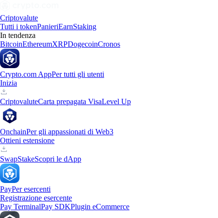
Criptovalute
Tutti i token
Panieri
Earn
Staking
In tendenza
Bitcoin
Ethereum
XRP
Dogecoin
Cronos
Crypto.com App
Per tutti gli utenti
Inizia
Criptovalute
Carta prepagata Visa
Level Up
Onchain
Per gli appassionati di Web3
Ottieni estensione
Swap
Stake
Scopri le dApp
Pay
Per esercenti
Registrazione esercente
Pay Terminal
Pay SDK
Plugin eCommerce