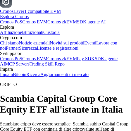
Cronos
Layer1 compatibile EVM
Esplora Cronos
Cronos PoS
Cronos EVM
Cronos zkEVM
SDK agente AI
Esplora
Affiliazione
Istituzionali
Custodia
Crypto.com
Chi siamo
Notizie aziendali
Novità sui prodotti
Eventi
Lavora con
noi
Partner
Sicurezza
Licenze e registrazioni
Sviluppatori
Cronos PoS
Cronos EVM
Cronos zkEVM
Pay SDK
SDK agente
AI
MCP Servers
Trading Skill Repo
Impara
Impara
Bitcoin
Ricerca
Aggiornamenti di mercato
CRIPTO
Scambia Capital Group Core
Equity ETF all'istante in Italia
Scambiare cripto deve essere semplice. Scambia subito Capital Group
Core Equity ETF con centinaia di altre criptovalute sull'app di