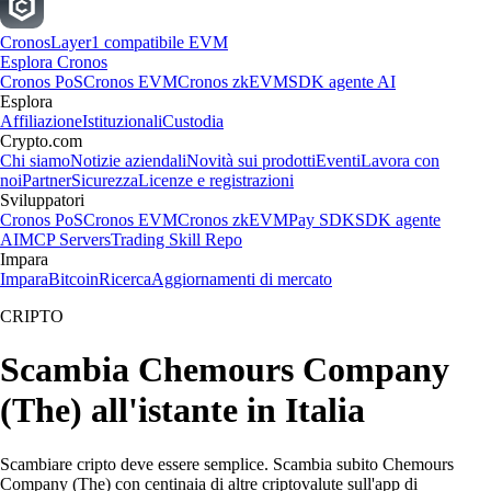
Cronos
Layer1 compatibile EVM
Esplora Cronos
Cronos PoS
Cronos EVM
Cronos zkEVM
SDK agente AI
Esplora
Affiliazione
Istituzionali
Custodia
Crypto.com
Chi siamo
Notizie aziendali
Novità sui prodotti
Eventi
Lavora con
noi
Partner
Sicurezza
Licenze e registrazioni
Sviluppatori
Cronos PoS
Cronos EVM
Cronos zkEVM
Pay SDK
SDK agente
AI
MCP Servers
Trading Skill Repo
Impara
Impara
Bitcoin
Ricerca
Aggiornamenti di mercato
CRIPTO
Scambia Chemours Company
(The) all'istante in Italia
Scambiare cripto deve essere semplice. Scambia subito Chemours
Company (The) con centinaia di altre criptovalute sull'app di