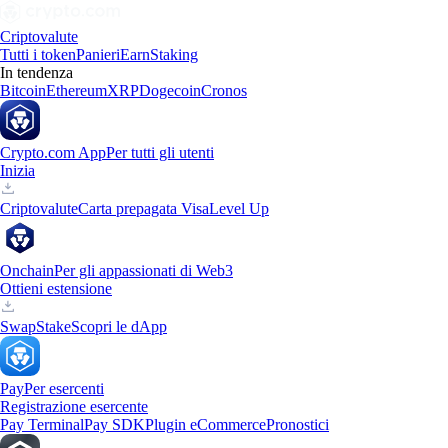
Criptovalute
Tutti i token
Panieri
Earn
Staking
In tendenza
Bitcoin
Ethereum
XRP
Dogecoin
Cronos
Crypto.com App
Per tutti gli utenti
Inizia
Criptovalute
Carta prepagata Visa
Level Up
Onchain
Per gli appassionati di Web3
Ottieni estensione
Swap
Stake
Scopri le dApp
Pay
Per esercenti
Registrazione esercente
Pay Terminal
Pay SDK
Plugin eCommerce
Pronostici