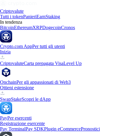
Criptovalute
Tutti i token
Panieri
Earn
Staking
In tendenza
Bitcoin
Ethereum
XRP
Dogecoin
Cronos
Crypto.com App
Per tutti gli utenti
Inizia
Criptovalute
Carta prepagata Visa
Level Up
Onchain
Per gli appassionati di Web3
Ottieni estensione
Swap
Stake
Scopri le dApp
Pay
Per esercenti
Registrazione esercente
Pay Terminal
Pay SDK
Plugin eCommerce
Pronostici