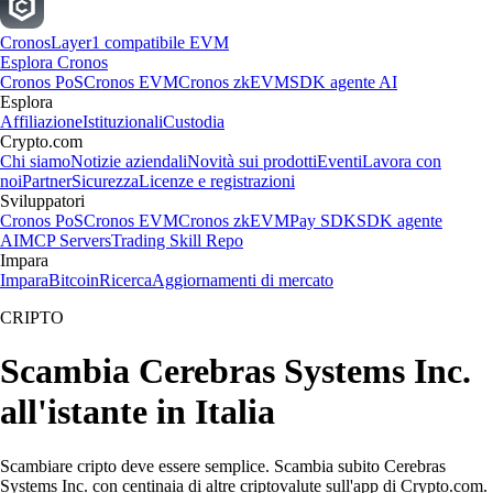
Cronos
Layer1 compatibile EVM
Esplora Cronos
Cronos PoS
Cronos EVM
Cronos zkEVM
SDK agente AI
Esplora
Affiliazione
Istituzionali
Custodia
Crypto.com
Chi siamo
Notizie aziendali
Novità sui prodotti
Eventi
Lavora con
noi
Partner
Sicurezza
Licenze e registrazioni
Sviluppatori
Cronos PoS
Cronos EVM
Cronos zkEVM
Pay SDK
SDK agente
AI
MCP Servers
Trading Skill Repo
Impara
Impara
Bitcoin
Ricerca
Aggiornamenti di mercato
CRIPTO
Scambia Cerebras Systems Inc.
all'istante in Italia
Scambiare cripto deve essere semplice. Scambia subito Cerebras
Systems Inc. con centinaia di altre criptovalute sull'app di Crypto.com.