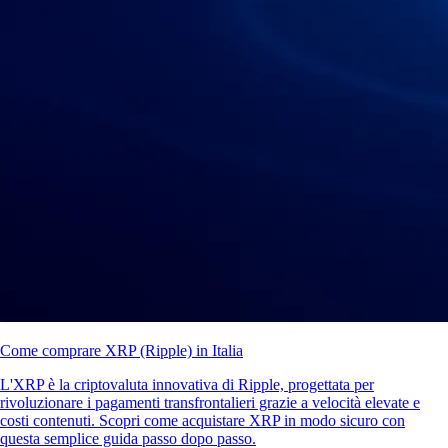
Come comprare XRP (Ripple) in Italia
L'XRP è la criptovaluta innovativa di Ripple, progettata per
rivoluzionare i pagamenti transfrontalieri grazie a velocità elevate e
costi contenuti. Scopri come acquistare XRP in modo sicuro con
questa semplice guida passo dopo passo.