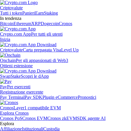
Criptovalute
Tutti i token
Panieri
Earn
Staking
In tendenza
Bitcoin
Ethereum
XRP
Dogecoin
Cronos
Crypto.com App
Per tutti gli utenti
Inizia
Criptovalute
Carta prepagata Visa
Level Up
Onchain
Per gli appassionati di Web3
Ottieni estensione
Swap
Stake
Scopri le dApp
Pay
Per esercenti
Registrazione esercente
Pay Terminal
Pay SDK
Plugin eCommerce
Pronostici
Cronos
Layer1 compatibile EVM
Esplora Cronos
Cronos PoS
Cronos EVM
Cronos zkEVM
SDK agente AI
Esplora
Affiliazione
Istituzionali
Custodia