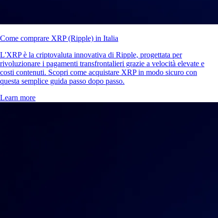
Come comprare XRP (Ripple) in Italia
L'XRP è la criptovaluta innovativa di Ripple, progettata per
rivoluzionare i pagamenti transfrontalieri grazie a velocità elevate e
costi contenuti. Scopri come acquistare XRP in modo sicuro con
questa semplice guida passo dopo passo.
Learn more