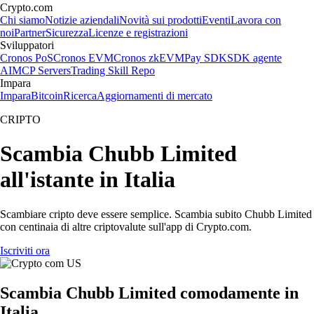
Crypto.com
Chi siamo
Notizie aziendali
Novità sui prodotti
Eventi
Lavora con
noi
Partner
Sicurezza
Licenze e registrazioni
Sviluppatori
Cronos PoS
Cronos EVM
Cronos zkEVM
Pay SDK
SDK agente
AI
MCP Servers
Trading Skill Repo
Impara
Impara
Bitcoin
Ricerca
Aggiornamenti di mercato
CRIPTO
Scambia Chubb Limited
all'istante in Italia
Scambiare cripto deve essere semplice. Scambia subito Chubb Limited
con centinaia di altre criptovalute sull'app di Crypto.com.
Iscriviti ora
Scambia Chubb Limited comodamente in
Italia