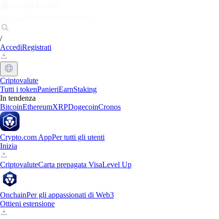
Mercati
Privati
Aziende
Scopri
/
Accedi
Registrati
Criptovalute
Tutti i token
Panieri
Earn
Staking
In tendenza
Bitcoin
Ethereum
XRP
Dogecoin
Cronos
Crypto.com App
Per tutti gli utenti
Inizia
Criptovalute
Carta prepagata Visa
Level Up
Onchain
Per gli appassionati di Web3
Ottieni estensione