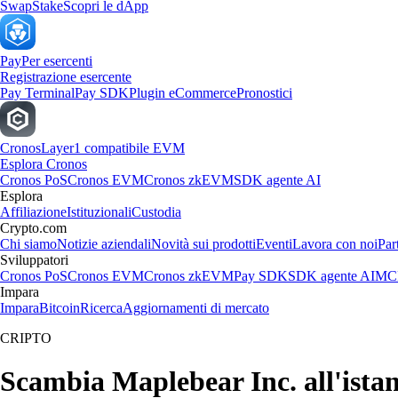
Swap
Stake
Scopri le dApp
Pay
Per esercenti
Registrazione esercente
Pay Terminal
Pay SDK
Plugin eCommerce
Pronostici
Cronos
Layer1 compatibile EVM
Esplora Cronos
Cronos PoS
Cronos EVM
Cronos zkEVM
SDK agente AI
Esplora
Affiliazione
Istituzionali
Custodia
Crypto.com
Chi siamo
Notizie aziendali
Novità sui prodotti
Eventi
Lavora con noi
Par
Sviluppatori
Cronos PoS
Cronos EVM
Cronos zkEVM
Pay SDK
SDK agente AI
MCP
Impara
Impara
Bitcoin
Ricerca
Aggiornamenti di mercato
CRIPTO
Scambia Maplebear Inc. all'istant