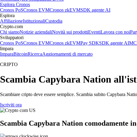
Esplora Cronos
Cronos PoS
Cronos EVM
Cronos zkEVM
SDK agente AI
Esplora
Affiliazione
Istituzionali
Custodia
Crypto.com
Chi siamo
Notizie aziendali
Novità sui prodotti
Eventi
Lavora con noi
Par
Sviluppatori
Cronos PoS
Cronos EVM
Cronos zkEVM
Pay SDK
SDK agente AI
MCP
Impara
Impara
Bitcoin
Ricerca
Aggiornamenti di mercato
CRIPTO
Scambia Capybara Nation all'ista
Scambiare cripto deve essere semplice. Scambia subito Capybara Nation 
Iscriviti ora
Scambia Capybara Nation comodamente in 