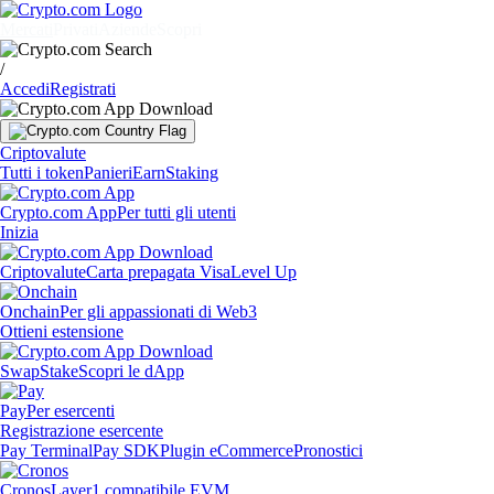
Mercati
Privati
Aziende
Scopri
/
Accedi
Registrati
Criptovalute
Tutti i token
Panieri
Earn
Staking
Crypto.com App
Per tutti gli utenti
Inizia
Criptovalute
Carta prepagata Visa
Level Up
Onchain
Per gli appassionati di Web3
Ottieni estensione
Swap
Stake
Scopri le dApp
Pay
Per esercenti
Registrazione esercente
Pay Terminal
Pay SDK
Plugin eCommerce
Pronostici
Cronos
Layer1 compatibile EVM