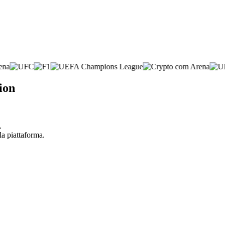
ion
.
la piattaforma.