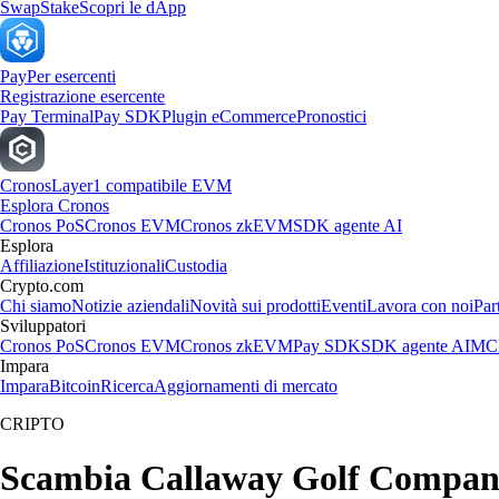
Swap
Stake
Scopri le dApp
Pay
Per esercenti
Registrazione esercente
Pay Terminal
Pay SDK
Plugin eCommerce
Pronostici
Cronos
Layer1 compatibile EVM
Esplora Cronos
Cronos PoS
Cronos EVM
Cronos zkEVM
SDK agente AI
Esplora
Affiliazione
Istituzionali
Custodia
Crypto.com
Chi siamo
Notizie aziendali
Novità sui prodotti
Eventi
Lavora con noi
Par
Sviluppatori
Cronos PoS
Cronos EVM
Cronos zkEVM
Pay SDK
SDK agente AI
MCP
Impara
Impara
Bitcoin
Ricerca
Aggiornamenti di mercato
CRIPTO
Scambia Callaway Golf Company a