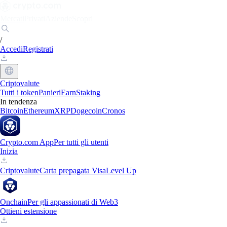
Mercati
Privati
Aziende
Scopri
/
Accedi
Registrati
Criptovalute
Tutti i token
Panieri
Earn
Staking
In tendenza
Bitcoin
Ethereum
XRP
Dogecoin
Cronos
Crypto.com App
Per tutti gli utenti
Inizia
Criptovalute
Carta prepagata Visa
Level Up
Onchain
Per gli appassionati di Web3
Ottieni estensione