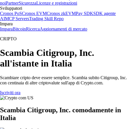
noi
Partner
Sicurezza
Licenze e registrazioni
Sviluppatori
Cronos PoS
Cronos EVM
Cronos zkEVM
Pay SDK
SDK agente
AI
MCP Servers
Trading Skill Repo
Impara
Impara
Bitcoin
Ricerca
Aggiornamenti di mercato
CRIPTO
Scambia Citigroup, Inc.
all'istante in Italia
Scambiare cripto deve essere semplice. Scambia subito Citigroup, Inc.
con centinaia di altre criptovalute sull'app di Crypto.com.
Iscriviti ora
Scambia Citigroup, Inc. comodamente in
Italia