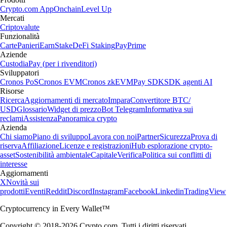
Crypto.com App
Onchain
Level Up
Mercati
Criptovalute
Funzionalità
Carte
Panieri
Earn
Stake
DeFi Staking
Pay
Prime
Aziende
Custodia
Pay (per i rivenditori)
Sviluppatori
Cronos PoS
Cronos EVM
Cronos zkEVM
Pay SDK
SDK agenti AI
Risorse
Ricerca
Aggiornamenti di mercato
Impara
Convertitore BTC/
USD
Glossario
Widget di prezzo
Bot Telegram
Informativa sui
reclami
Assistenza
Panoramica crypto
Azienda
Chi siamo
Piano di sviluppo
Lavora con noi
Partner
Sicurezza
Prova di
riserva
Affiliazione
Licenze e registrazioni
Hub esplorazione crypto-
asset
Sostenibilità ambientale
Capitale
Verifica
Politica sui conflitti di
interesse
Aggiornamenti
X
Novità sui
prodotti
Eventi
Reddit
Discord
Instagram
Facebook
Linkedin
TradingView
Cryptocurrency in Every Wallet™
Copyright © 2018-2026 Crypto.com. Tutti i diritti riservati.