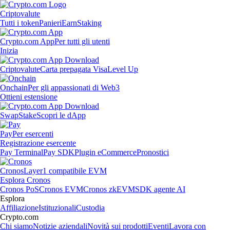
Criptovalute
Tutti i token
Panieri
Earn
Staking
Crypto.com App
Per tutti gli utenti
Inizia
Criptovalute
Carta prepagata Visa
Level Up
Onchain
Per gli appassionati di Web3
Ottieni estensione
Swap
Stake
Scopri le dApp
Pay
Per esercenti
Registrazione esercente
Pay Terminal
Pay SDK
Plugin eCommerce
Pronostici
Cronos
Layer1 compatibile EVM
Esplora Cronos
Cronos PoS
Cronos EVM
Cronos zkEVM
SDK agente AI
Esplora
Affiliazione
Istituzionali
Custodia
Crypto.com
Chi siamo
Notizie aziendali
Novità sui prodotti
Eventi
Lavora con