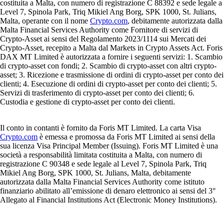
costituita a Malta, con numero di registrazione C 88392 e sede legale a
Level 7, Spinola Park, Triq Mikiel Ang Borg, SPK 1000, St. Julians,
Malta, operante con il nome
Crypto.com
, debitamente autorizzata dalla
Malta Financial Services Authority come Fornitore di servizi di
Crypto-Asset ai sensi del Regolamento 2023/1114 sui Mercati dei
Crypto-Asset, recepito a Malta dal Markets in Crypto Assets Act. Foris
DAX MT Limited è autorizzata a fornire i seguenti servizi: 1. Scambio
di crypto-asset con fondi; 2. Scambio di crypto-asset con altri crypto-
asset; 3. Ricezione e trasmissione di ordini di crypto-asset per conto dei
clienti; 4. Esecuzione di ordini di crypto-asset per conto dei clienti; 5.
Servizi di trasferimento di crypto-asset per conto dei clienti; 6.
Custodia e gestione di crypto-asset per conto dei clienti.
Il conto in contanti è fornito da Foris MT Limited. La carta Visa
Crypto.com
è emessa e promossa da Foris MT Limited ai sensi della
sua licenza Visa Principal Member (Issuing). Foris MT Limited è una
società a responsabilità limitata costituita a Malta, con numero di
registrazione C 90348 e sede legale al Level 7, Spinola Park, Triq
Mikiel Ang Borg, SPK 1000, St. Julians, Malta, debitamente
autorizzata dalla Malta Financial Services Authority come istituto
finanziario abilitato all’emissione di denaro elettronico ai sensi del 3°
Allegato al Financial Institutions Act (Electronic Money Institutions).