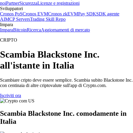
noi
Partner
Sicurezza
Licenze e registrazioni
Sviluppatori
Cronos PoS
Cronos EVM
Cronos zkEVM
Pay SDK
SDK agente
AI
MCP Servers
Trading Skill Repo
Impara
Impara
Bitcoin
Ricerca
Aggiornamenti di mercato
CRIPTO
Scambia Blackstone Inc.
all'istante in Italia
Scambiare cripto deve essere semplice. Scambia subito Blackstone Inc.
con centinaia di altre criptovalute sull'app di Crypto.com.
Iscriviti ora
Scambia Blackstone Inc. comodamente in
Italia