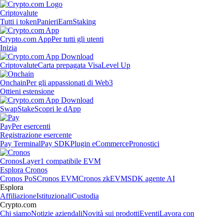
Criptovalute
Tutti i token
Panieri
Earn
Staking
Crypto.com App
Per tutti gli utenti
Inizia
Criptovalute
Carta prepagata Visa
Level Up
Onchain
Per gli appassionati di Web3
Ottieni estensione
Swap
Stake
Scopri le dApp
Pay
Per esercenti
Registrazione esercente
Pay Terminal
Pay SDK
Plugin eCommerce
Pronostici
Cronos
Layer1 compatibile EVM
Esplora Cronos
Cronos PoS
Cronos EVM
Cronos zkEVM
SDK agente AI
Esplora
Affiliazione
Istituzionali
Custodia
Crypto.com
Chi siamo
Notizie aziendali
Novità sui prodotti
Eventi
Lavora con