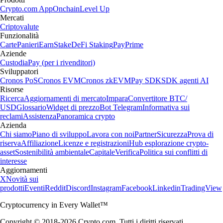
Crypto.com App
Onchain
Level Up
Mercati
Criptovalute
Funzionalità
Carte
Panieri
Earn
Stake
DeFi Staking
Pay
Prime
Aziende
Custodia
Pay (per i rivenditori)
Sviluppatori
Cronos PoS
Cronos EVM
Cronos zkEVM
Pay SDK
SDK agenti AI
Risorse
Ricerca
Aggiornamenti di mercato
Impara
Convertitore BTC/
USD
Glossario
Widget di prezzo
Bot Telegram
Informativa sui
reclami
Assistenza
Panoramica crypto
Azienda
Chi siamo
Piano di sviluppo
Lavora con noi
Partner
Sicurezza
Prova di
riserva
Affiliazione
Licenze e registrazioni
Hub esplorazione crypto-
asset
Sostenibilità ambientale
Capitale
Verifica
Politica sui conflitti di
interesse
Aggiornamenti
X
Novità sui
prodotti
Eventi
Reddit
Discord
Instagram
Facebook
Linkedin
TradingView
Cryptocurrency in Every Wallet™
Copyright © 2018-2026 Crypto.com. Tutti i diritti riservati.