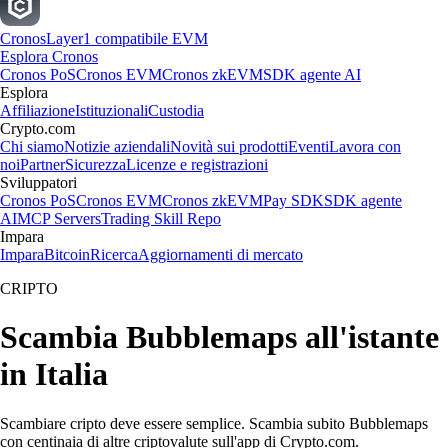
Cronos
Layer1 compatibile EVM
Esplora Cronos
Cronos PoS
Cronos EVM
Cronos zkEVM
SDK agente AI
Esplora
Affiliazione
Istituzionali
Custodia
Crypto.com
Chi siamo
Notizie aziendali
Novità sui prodotti
Eventi
Lavora con
noi
Partner
Sicurezza
Licenze e registrazioni
Sviluppatori
Cronos PoS
Cronos EVM
Cronos zkEVM
Pay SDK
SDK agente
AI
MCP Servers
Trading Skill Repo
Impara
Impara
Bitcoin
Ricerca
Aggiornamenti di mercato
CRIPTO
Scambia Bubblemaps all'istante
in Italia
Scambiare cripto deve essere semplice. Scambia subito Bubblemaps
con centinaia di altre criptovalute sull'app di Crypto.com.