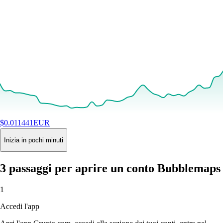
$
0.011441
EUR
+
3.97
%
24H
Buy
Inizia in pochi minuti
3 passaggi per aprire un conto Bubblemaps
1
Accedi l'app