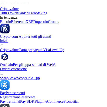
Criptovalute
Tutti i token
Panieri
Earn
Staking
In tendenza
Bitcoin
Ethereum
XRP
Dogecoin
Cronos
Crypto.com App
Per tutti gli utenti
Inizia
Criptovalute
Carta prepagata Visa
Level Up
Onchain
Per gli appassionati di Web3
Ottieni estensione
Swap
Stake
Scopri le dApp
Pay
Per esercenti
Registrazione esercente
Pay Terminal
Pay SDK
Plugin eCommerce
Pronostici