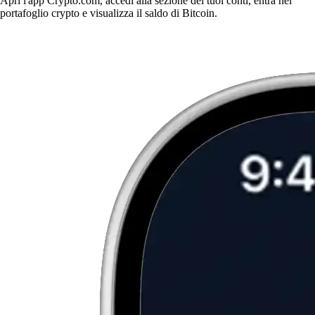
Apri l'app Crypto.com, accedi alla sezione dei tuoi conti, entra nel
portafoglio crypto e visualizza il saldo di Bitcoin.