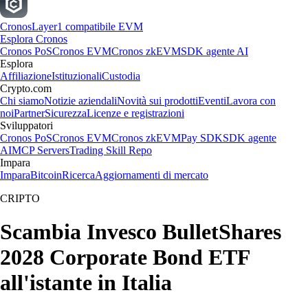
Cronos
Layer1 compatibile EVM
Esplora Cronos
Cronos PoS
Cronos EVM
Cronos zkEVM
SDK agente AI
Esplora
Affiliazione
Istituzionali
Custodia
Crypto.com
Chi siamo
Notizie aziendali
Novità sui prodotti
Eventi
Lavora con
noi
Partner
Sicurezza
Licenze e registrazioni
Sviluppatori
Cronos PoS
Cronos EVM
Cronos zkEVM
Pay SDK
SDK agente
AI
MCP Servers
Trading Skill Repo
Impara
Impara
Bitcoin
Ricerca
Aggiornamenti di mercato
CRIPTO
Scambia Invesco BulletShares
2028 Corporate Bond ETF
all'istante in Italia