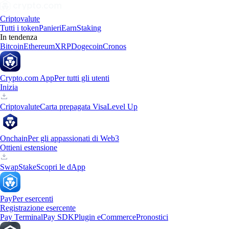
Criptovalute
Tutti i token
Panieri
Earn
Staking
In tendenza
Bitcoin
Ethereum
XRP
Dogecoin
Cronos
Crypto.com App
Per tutti gli utenti
Inizia
Criptovalute
Carta prepagata Visa
Level Up
Onchain
Per gli appassionati di Web3
Ottieni estensione
Swap
Stake
Scopri le dApp
Pay
Per esercenti
Registrazione esercente
Pay Terminal
Pay SDK
Plugin eCommerce
Pronostici