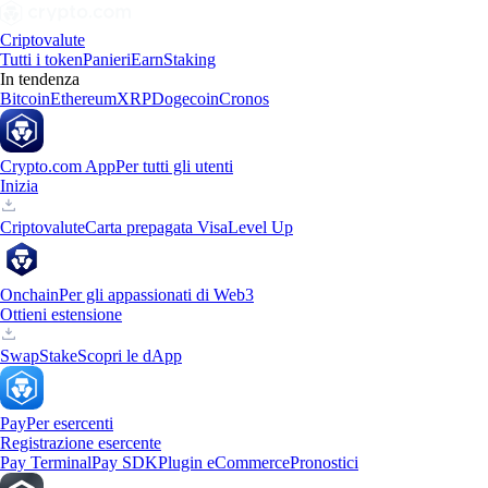
Criptovalute
Tutti i token
Panieri
Earn
Staking
In tendenza
Bitcoin
Ethereum
XRP
Dogecoin
Cronos
Crypto.com App
Per tutti gli utenti
Inizia
Criptovalute
Carta prepagata Visa
Level Up
Onchain
Per gli appassionati di Web3
Ottieni estensione
Swap
Stake
Scopri le dApp
Pay
Per esercenti
Registrazione esercente
Pay Terminal
Pay SDK
Plugin eCommerce
Pronostici