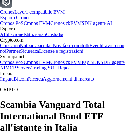
Cronos
Layer1 compatibile EVM
Esplora Cronos
Cronos PoS
Cronos EVM
Cronos zkEVM
SDK agente AI
Esplora
Affiliazione
Istituzionali
Custodia
Crypto.com
Chi siamo
Notizie aziendali
Novità sui prodotti
Eventi
Lavora con
noi
Partner
Sicurezza
Licenze e registrazioni
Sviluppatori
Cronos PoS
Cronos EVM
Cronos zkEVM
Pay SDK
SDK agente
AI
MCP Servers
Trading Skill Repo
Impara
Impara
Bitcoin
Ricerca
Aggiornamenti di mercato
CRIPTO
Scambia Vanguard Total
International Bond ETF
all'istante in Italia