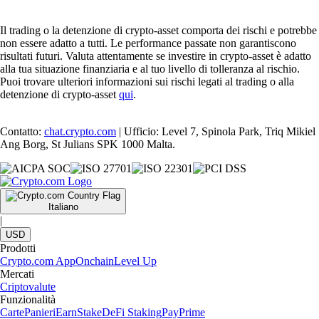
Il trading o la detenzione di crypto-asset comporta dei rischi e potrebbe
non essere adatto a tutti. Le performance passate non garantiscono
risultati futuri. Valuta attentamente se investire in crypto-asset è adatto
alla tua situazione finanziaria e al tuo livello di tolleranza al rischio.
Puoi trovare ulteriori informazioni sui rischi legati al trading o alla
detenzione di crypto-asset
qui
.
Contatto:
chat.crypto.com
| Ufficio: Level 7, Spinola Park, Triq Mikiel
Ang Borg, St Julians SPK 1000 Malta.
Italiano
|
USD
Prodotti
Crypto.com App
Onchain
Level Up
Mercati
Criptovalute
Funzionalità
Carte
Panieri
Earn
Stake
DeFi Staking
Pay
Prime