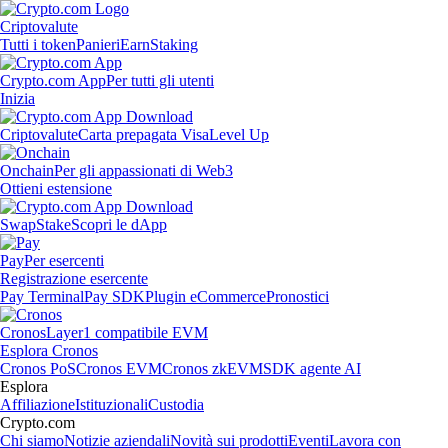
Criptovalute
Tutti i token
Panieri
Earn
Staking
Crypto.com App
Per tutti gli utenti
Inizia
Criptovalute
Carta prepagata Visa
Level Up
Onchain
Per gli appassionati di Web3
Ottieni estensione
Swap
Stake
Scopri le dApp
Pay
Per esercenti
Registrazione esercente
Pay Terminal
Pay SDK
Plugin eCommerce
Pronostici
Cronos
Layer1 compatibile EVM
Esplora Cronos
Cronos PoS
Cronos EVM
Cronos zkEVM
SDK agente AI
Esplora
Affiliazione
Istituzionali
Custodia
Crypto.com
Chi siamo
Notizie aziendali
Novità sui prodotti
Eventi
Lavora con