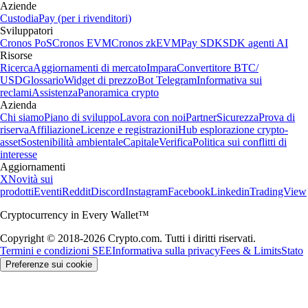
Aziende
Custodia
Pay (per i rivenditori)
Sviluppatori
Cronos PoS
Cronos EVM
Cronos zkEVM
Pay SDK
SDK agenti AI
Risorse
Ricerca
Aggiornamenti di mercato
Impara
Convertitore BTC/
USD
Glossario
Widget di prezzo
Bot Telegram
Informativa sui
reclami
Assistenza
Panoramica crypto
Azienda
Chi siamo
Piano di sviluppo
Lavora con noi
Partner
Sicurezza
Prova di
riserva
Affiliazione
Licenze e registrazioni
Hub esplorazione crypto-
asset
Sostenibilità ambientale
Capitale
Verifica
Politica sui conflitti di
interesse
Aggiornamenti
X
Novità sui
prodotti
Eventi
Reddit
Discord
Instagram
Facebook
Linkedin
TradingView
Cryptocurrency in Every Wallet™
Copyright © 2018-2026 Crypto.com. Tutti i diritti riservati.
Termini e condizioni SEE
Informativa sulla privacy
Fees & Limits
Stato
Preferenze sui cookie