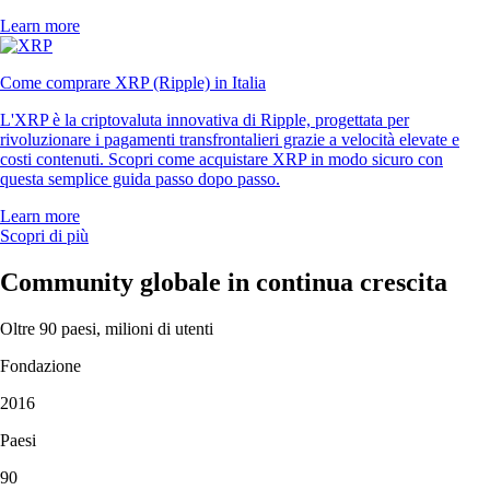
Learn more
Come comprare XRP (Ripple) in Italia
L'XRP è la criptovaluta innovativa di Ripple, progettata per
rivoluzionare i pagamenti transfrontalieri grazie a velocità elevate e
costi contenuti. Scopri come acquistare XRP in modo sicuro con
questa semplice guida passo dopo passo.
Learn more
Scopri di più
Community globale in continua crescita
Oltre 90 paesi, milioni di utenti
Fondazione
2016
Paesi
90