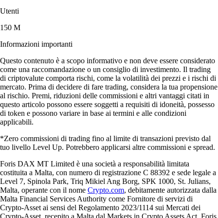
Utenti
150 M
Informazioni importanti
Questo contenuto è a scopo informativo e non deve essere considerato
come una raccomandazione o un consiglio di investimento. Il trading
di criptovalute comporta rischi, come la volatilità dei prezzi e i rischi di
mercato. Prima di decidere di fare trading, considera la tua propensione
al rischio. Premi, riduzioni delle commissioni e altri vantaggi citati in
questo articolo possono essere soggetti a requisiti di idoneità, possesso
di token e possono variare in base ai termini e alle condizioni
applicabili.
*Zero commissioni di trading fino al limite di transazioni previsto dal
tuo livello Level Up. Potrebbero applicarsi altre commissioni e spread.
Foris DAX MT Limited è una società a responsabilità limitata
costituita a Malta, con numero di registrazione C 88392 e sede legale a
Level 7, Spinola Park, Triq Mikiel Ang Borg, SPK 1000, St. Julians,
Malta, operante con il nome
Crypto.com
, debitamente autorizzata dalla
Malta Financial Services Authority come Fornitore di servizi di
Crypto-Asset ai sensi del Regolamento 2023/1114 sui Mercati dei
Crypto-Asset, recepito a Malta dal Markets in Crypto Assets Act. Foris