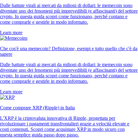
Dalle battute virali ai mercati da milioni di dollari: le memecoin sono
diventate uno dei fenomeni più imprevedibili (e affascinanti) del settore
crypto. In questa guida scopri come funzionano, perché contano e
come comprarle e gestirle in modo informato.
Learn more
Che cos'è una memecoin? Definizione, esempi e tutto quello che c'è da
sapere
Dalle battute virali ai mercati da milioni di dollari: le memecoin sono
diventate uno dei fenomeni più imprevedibili (e affascinanti) del settore
crypto. In questa guida scopri come funzionano, perché contano e
come comprarle e gestirle in modo informato.
Learn more
Come comprare XRP (Ripple) in Italia
L'XRP è la criptovaluta innovativa di Ripple, progettata per
rivoluzionare i pagamenti transfrontalieri grazie a velocità elevate e
costi contenuti. Scopri come acquistare XRP in modo sicuro con
questa semplice guida passo dopo passo.