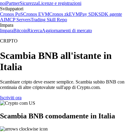
noi
Partner
Sicurezza
Licenze e registrazioni
Sviluppatori
Cronos PoS
Cronos EVM
Cronos zkEVM
Pay SDK
SDK agente
AI
MCP Servers
Trading Skill Repo
Impara
Impara
Bitcoin
Ricerca
Aggiornamenti di mercato
CRIPTO
Scambia BNB all'istante in
Italia
Scambiare cripto deve essere semplice. Scambia subito BNB con
centinaia di altre criptovalute sull'app di Crypto.com.
Iscriviti ora
Scambia BNB comodamente in Italia